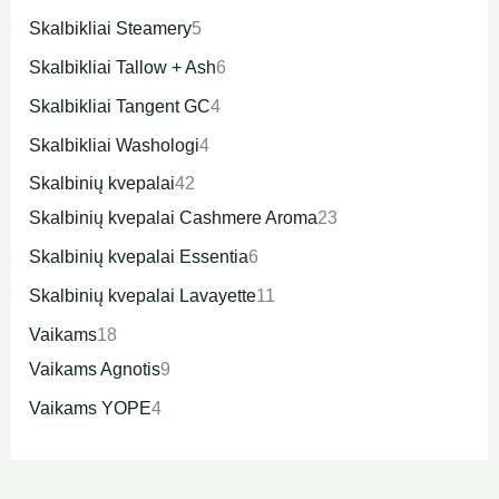
Skalbikliai Steamery
5
Skalbikliai Tallow + Ash
6
Skalbikliai Tangent GC
4
Skalbikliai Washologi
4
Skalbinių kvepalai
42
Skalbinių kvepalai Cashmere Aroma
23
Skalbinių kvepalai Essentia
6
Skalbinių kvepalai Lavayette
11
Vaikams
18
Vaikams Agnotis
9
Vaikams YOPE
4