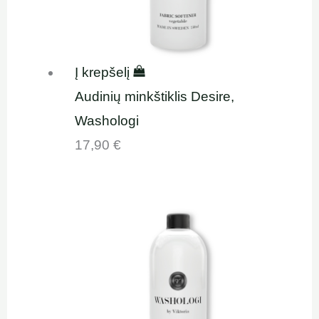
Į krepšelį
Audinių minkštiklis Desire,
Washologi
17,90
€
Original
Current
price
price
was:
is:
17,90 €.
16,50 €.