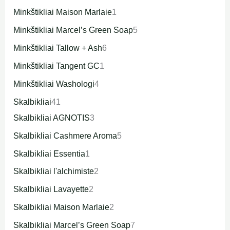
Minkštikliai Maison Marlaie
1
Minkštikliai Marcel’s Green Soap
5
Minkštikliai Tallow + Ash
6
Minkštikliai Tangent GC
1
Minkštikliai Washologi
4
Skalbikliai
41
Skalbikliai AGNOTIS
3
Skalbikliai Cashmere Aroma
5
Skalbikliai Essentia
1
Skalbikliai l'alchimiste
2
Skalbikliai Lavayette
2
Skalbikliai Maison Marlaie
2
Skalbikliai Marcel’s Green Soap
7