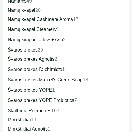
Namams
49
Namų kvapai
20
Namų kvapai Cashmere Aroma
17
Namų kvapai Steamery
1
Namų kvapai Tallow + Ash
2
Švaros prekės
29
Švaros prekės Agnotis
2
Švaros prekės l'alchimiste
1
Švaros prekės Marcel's Green Soap
18
Švaros prekės YOPE
1
Švaros prekės YOPE Probiotics
7
Skalbimo Priemonės
102
Minkštikliai
19
Minkštikliai Agnotis
1