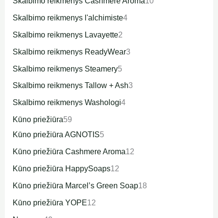
Skalbimo reikmenys Cashmere Aroma
10
Skalbimo reikmenys l'alchimiste
4
Skalbimo reikmenys Lavayette
2
Skalbimo reikmenys ReadyWear
3
Skalbimo reikmenys Steamery
5
Skalbimo reikmenys Tallow + Ash
3
Skalbimo reikmenys Washologi
4
Kūno priežiūra
59
Kūno priežiūra AGNOTIS
5
Kūno priežiūra Cashmere Aroma
12
Kūno priežiūra HappySoaps
12
Kūno priežiūra Marcel’s Green Soap
18
Kūno priežiūra YOPE
12