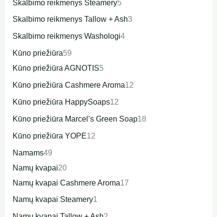
Skalbimo reikmenys Steamery
5
Skalbimo reikmenys Tallow + Ash
3
Skalbimo reikmenys Washologi
4
Kūno priežiūra
59
Kūno priežiūra AGNOTIS
5
Kūno priežiūra Cashmere Aroma
12
Kūno priežiūra HappySoaps
12
Kūno priežiūra Marcel’s Green Soap
18
Kūno priežiūra YOPE
12
Namams
49
Namų kvapai
20
Namų kvapai Cashmere Aroma
17
Namų kvapai Steamery
1
Namų kvapai Tallow + Ash
2