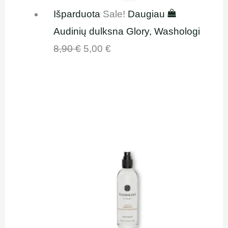
Išparduota
Sale!
Daugiau
Audinių dulksna Glory, Washologi
8,90
€
5,00
€
Original
Current
price
price
was:
is:
8,90 €.
5,00 €.