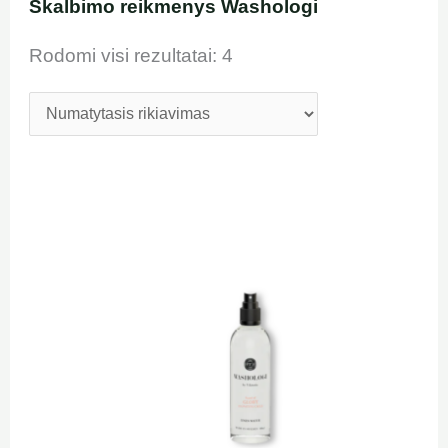
Skalbimo reikmenys Washologi
Rodomi visi rezultatai: 4
Original
Current
price
price
was:
is:
8,90 €.
5,00 €.