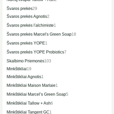
Švaros prekės
29
Švaros prekės Agnotis
2
Švaros prekės l'alchimiste
1
Švaros prekės Marcel's Green Soap
18
Švaros prekės YOPE
1
Švaros prekės YOPE Probiotics
7
Skalbimo Priemonės
103
Minkštikliai
19
Minkštikliai Agnotis
1
Minkštikliai Maison Marlaie
1
Minkštikliai Marcel’s Green Soap
5
Minkštikliai Tallow + Ash
6
Minkštikliai Tangent GC
1