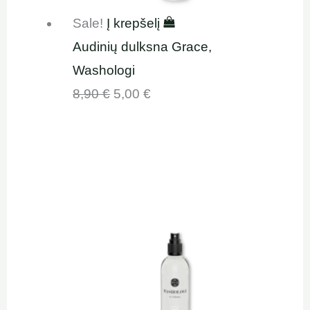
Sale!
Į krepšelį
Audinių dulksna Grace,
Washologi
8,90
€
5,00
€
Original
Current
price
price
was:
is:
8,90 €.
5,00 €.