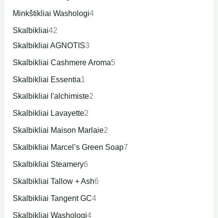
Minkštikliai Washologi
4
Skalbikliai
42
Skalbikliai AGNOTIS
3
Skalbikliai Cashmere Aroma
5
Skalbikliai Essentia
1
Skalbikliai l'alchimiste
2
Skalbikliai Lavayette
2
Skalbikliai Maison Marlaie
2
Skalbikliai Marcel’s Green Soap
7
Skalbikliai Steamery
6
Skalbikliai Tallow + Ash
6
Skalbikliai Tangent GC
4
Skalbikliai Washologi
4