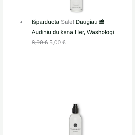
Išparduota
Sale!
Daugiau
Audinių dulksna Her, Washologi
8,90
€
5,00
€
Original
Current
price
price
was:
is:
8,90 €.
5,00 €.