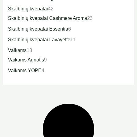
Skalbinių kvepalai
42
Skalbinių kvepalai Cashmere Aroma
23
Skalbinių kvepalai Essentia
6
Skalbinių kvepalai Lavayette
11
Vaikams
18
Vaikams Agnotis
9
Vaikams YOPE
4