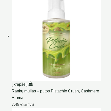
Į krepšelį
Rankų muilas – putos Pistachio Crush, Cashmere
Aroma
7,49
€
su PVM