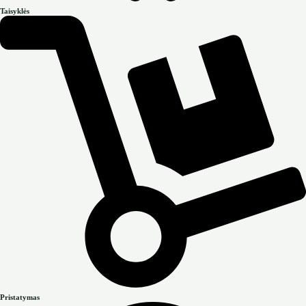
Taisyklės
Pristatymas