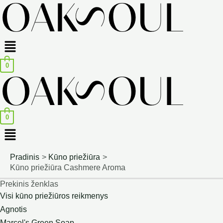
Menu
0
0
Menu
Pradinis
Kūno priežiūra
Kūno priežiūra Cashmere Aroma
Prekinis ženklas
Visi kūno priežiūros reikmenys
Agnotis
Marcel's Green Soap