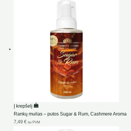
Į krepšelį
Rankų muilas – putos Sugar & Rum, Cashmere Aroma
7,49
€
su PVM