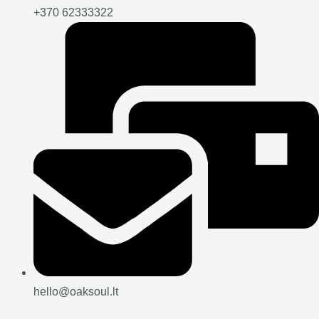
+370 62333322
hello@oaksoul.lt