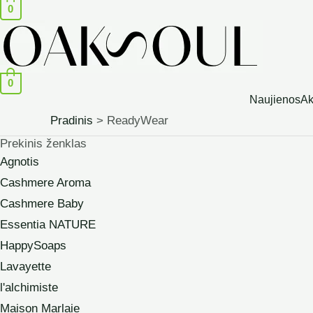
0
0
Naujienos
Ak
Pradinis
ReadyWear
Prekinis ženklas
Agnotis
Cashmere Aroma
Cashmere Baby
Essentia NATURE
HappySoaps
Lavayette
l'alchimiste
Maison Marlaie