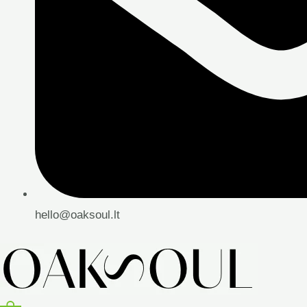
hello@oaksoul.lt