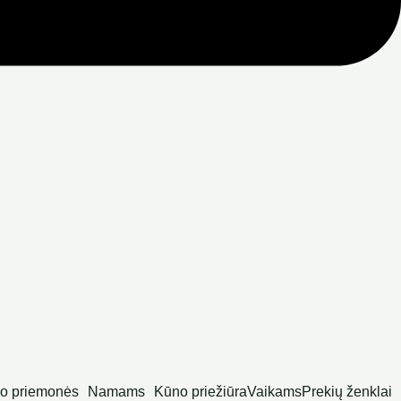
o priemonės
Namams
Kūno priežiūra
Vaikams
Prekių ženklai