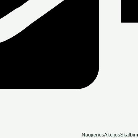
Naujienos
Akcijos
Skalbim