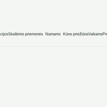
cijos
Skalbimo priemonės
Namams
Kūno priežiūra
Vaikams
Pr