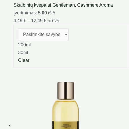
Skalbinių kvepalai Gentleman, Cashmere Aroma
Įvertinimas:
5.00
iš 5
4,49
€
–
12,49
€
su PVM
200ml
30ml
Clear