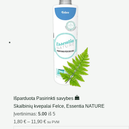
Išparduota
Pasirinkti savybes
Skalbinių kvepalai Felce, Essentia NATURE
Įvertinimas:
5.00
iš 5
1,80
€
–
11,90
€
su PVM