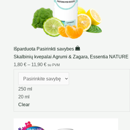
Išparduota
Pasirinkti savybes
Skalbinių kvepalai Agrumi & Zagara, Essentia NATURE
1,80
€
–
11,90
€
su PVM
250 ml
20 ml
Clear