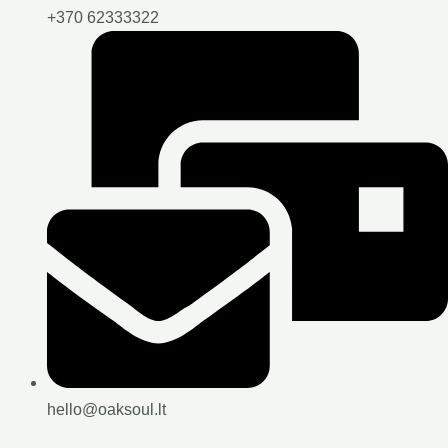
+370 62333322
hello@oaksoul.lt