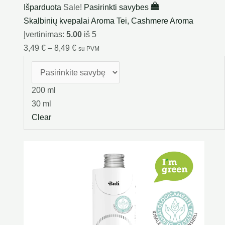
Išparduota
Sale!
Pasirinkti savybes
Skalbinių kvepalai Aroma Tei, Cashmere Aroma
Įvertinimas:
5.00
iš 5
3,49
€
–
8,49
€
su PVM
200 ml
30 ml
Clear