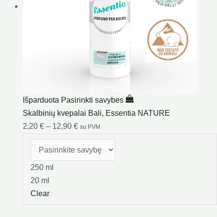
Išparduota
Pasirinkti savybes
Skalbinių kvepalai Bali, Essentia NATURE
2,20
€
–
12,90
€
su PVM
250 ml
20 ml
Clear