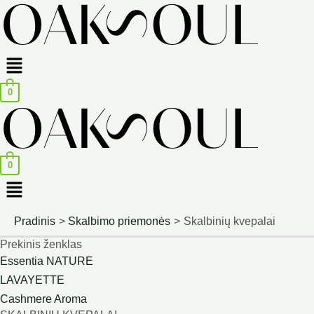
Menu
0
0
Menu
Pradinis
Skalbimo priemonės
Skalbinių kvepalai
Prekinis ženklas
Essentia NATURE
LAVAYETTE
Cashmere Aroma