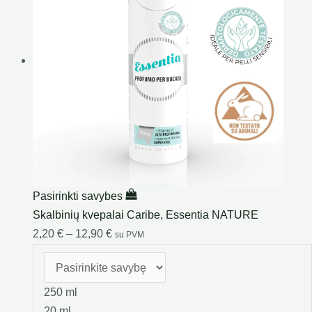
Pasirinkti savybes
Skalbinių kvepalai Caribe, Essentia NATURE
2,20
€
–
12,90
€
su PVM
250 ml
20 ml