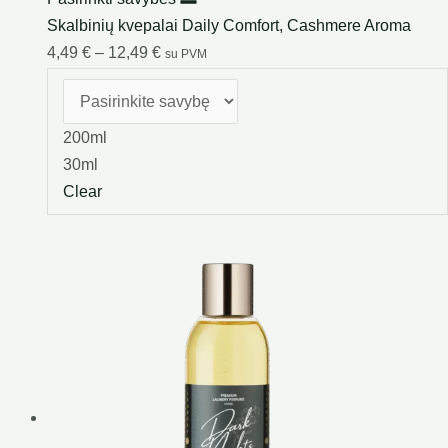
Skalbinių kvepalai Daily Comfort, Cashmere Aroma
4,49
€
–
12,49
€
su PVM
200ml
30ml
Clear