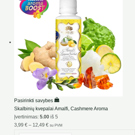
Pasirinkti savybes
Skalbinių kvepalai Amalfi, Cashmere Aroma
Įvertinimas:
5.00
iš 5
3,99
€
–
12,49
€
su PVM