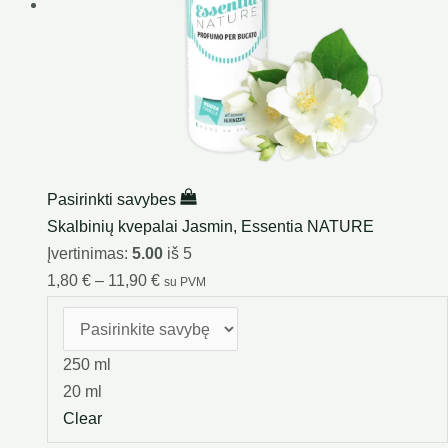
Pasirinkti savybes
Skalbinių kvepalai Jasmin, Essentia NATURE
Įvertinimas:
5.00
iš 5
1,80
€
–
11,90
€
su PVM
250 ml
20 ml
Clear