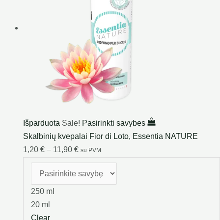
Išparduota
Sale!
Pasirinkti savybes
Skalbinių kvepalai Fior di Loto, Essentia NATURE
1,20
€
–
11,90
€
su PVM
250 ml
20 ml
Clear