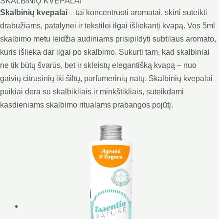
SKALBINIŲ KVEPALAI
Skalbinių kvepalai
– tai koncentruoti aromatai, skirti suteikti
drabužiams, patalynei ir tekstilei ilgai išliekantį kvapą. Vos 5ml
skalbimo metu leidžia audiniams prisipildyti subtilaus aromato,
kuris išlieka dar ilgai po skalbimo. Sukurti tam, kad skalbiniai
ne tik būtų švarūs, bet ir skleistų elegantišką kvapą – nuo
gaivių citrusinių iki šiltų, parfumerinių natų. Skalbinių kvepalai
puikiai dera su skalbikliais ir minkštikliais, suteikdami
kasdieniams skalbimo ritualams prabangos pojūtį.