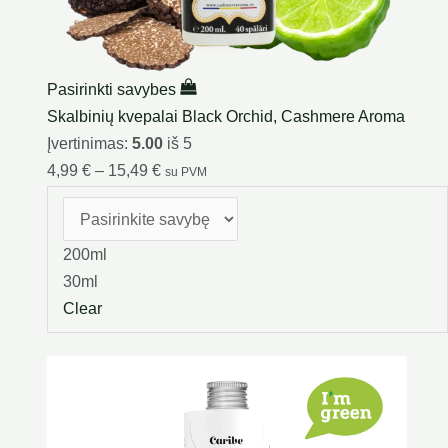
Pasirinkti savybes
Skalbinių kvepalai Black Orchid, Cashmere Aroma
Įvertinimas:
5.00
iš 5
4,99
€
–
15,49
€
su PVM
200ml
30ml
Clear