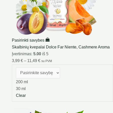
Pasirinkti savybes
Skalbinių kvepalai Dolce Far Niente, Cashmere Aroma
Įvertinimas:
5.00
iš 5
3,99
€
–
11,49
€
su PVM
200 ml
30 ml
Clear