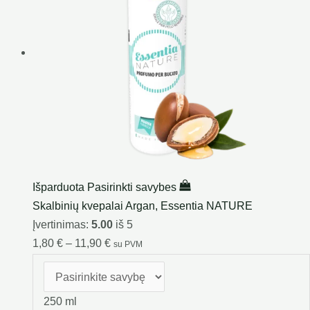
Išparduota
Pasirinkti savybes
Skalbinių kvepalai Argan, Essentia NATURE
Įvertinimas:
5.00
iš 5
1,80
€
–
11,90
€
su PVM
250 ml