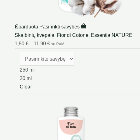
Išparduota
Pasirinkti savybes
Skalbinių kvepalai Fior di Cotone, Essentia NATURE
1,80
€
–
11,90
€
su PVM
250 ml
20 ml
Clear