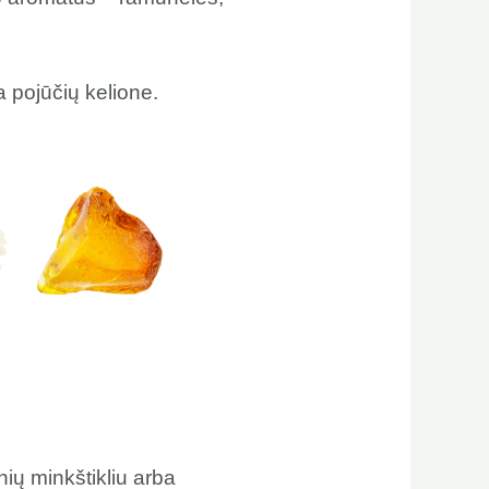
a pojūčių kelione.
nių minkštikliu arba