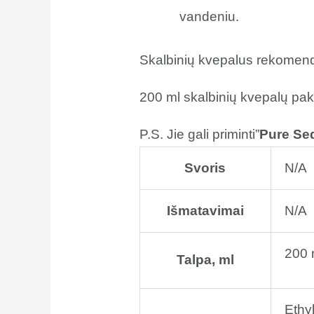
vandeniu.
Skalbinių kvepalus rekomen
200 ml skalbinių kvepalų pa
P.S. Jie gali priminti”
Pure Sed
Svoris
N/A
Išmatavimai
N/A
200 
Talpa, ml
Ethy