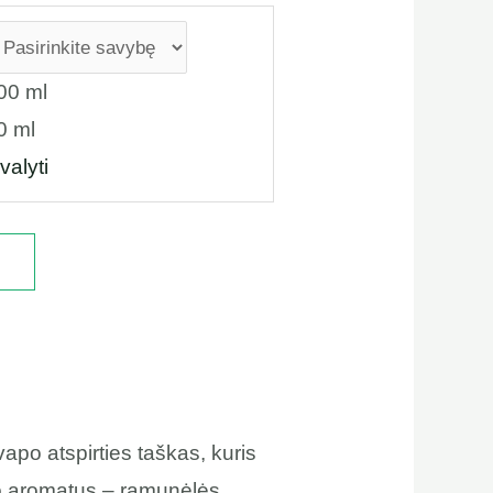
00 ml
0 ml
valyti
apo atspirties taškas, kuris
imo aromatus – ramunėlės,