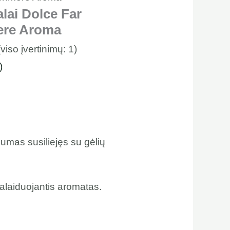
lai Dolce Far
ere Aroma
(viso įvertinimų:
1
)
)
dumas susiliejęs su gėlių
palaiduojantis aromatas.