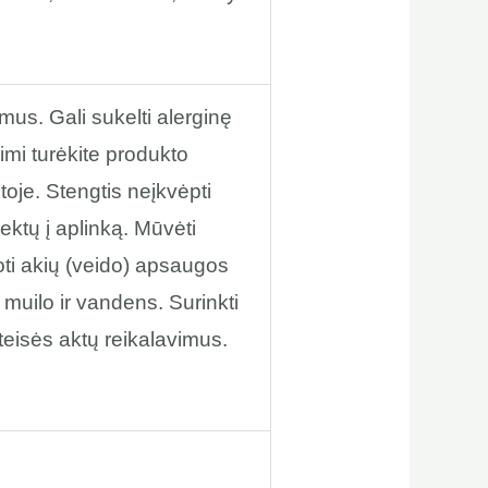
us. Gali sukelti alerginę
imi turėkite produkto
toje. Stengtis neįkvėpti
ktų į aplinką. Mūvėti
ti akių (veido) apsaugos
uilo ir vandens. Surinkti
teisės aktų reikalavimus.