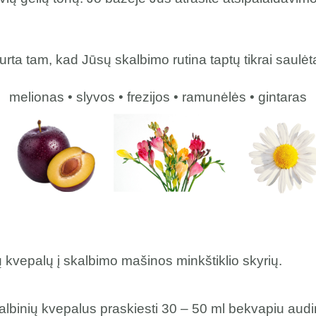
urta tam, kad Jūsų skalbimo rutina taptų tikrai saulėt
melionas • slyvos • frezijos • ramunėlės • gintaras
ų kvepalų į skalbimo mašinos minkštiklio skyrių.
kalbinių kvepalus praskiesti 30 – 50 ml bekvapiu audi