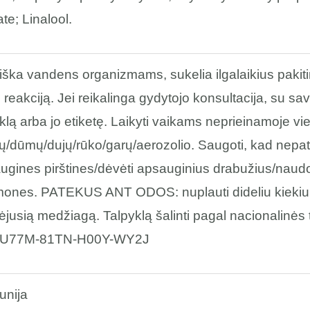
te; Linalool.
iška vandens organizmams, sukelia ilgalaikius pakitim
reakciją. Jei reikalinga gydytojo konsultacija, su sav
klą arba jo etiketę. Laikyti vaikams neprieinamoje vie
ių/dūmų/dujų/rūko/garų/aerozolio. Saugoti, kad nepate
ugines pirštines/dėvėti apsauginius drabužius/naudo
mones. PATEKUS ANT ODOS: nuplauti dideliu kiekiu m
ėjusią medžiagą. Talpyklą šalinti pagal nacionalinės 
: U77M-81TN-H00Y-WY2J
nija