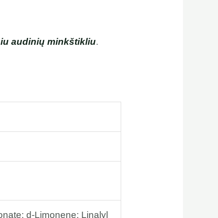
 audinių minkštikliu
.
onate; d-Limonene; Linalyl