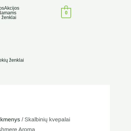
os
Akcijos
0
Namams
:
 ženklai
€
ugh
 €
ekių ženklai
eikmenys
/ Skalbinių kvepalai
ashmere Aroma