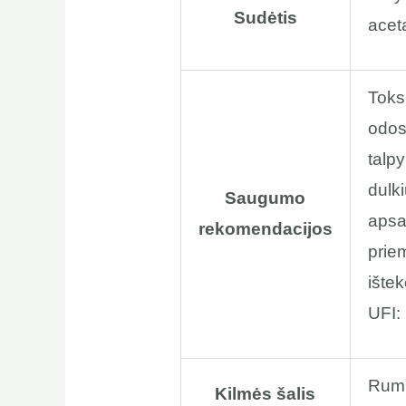
Sudėtis
aceta
Toks
odos 
talpy
dulk
Saugumo
apsa
rekomendacijos
prie
ištek
UFI
Rumu
Kilmės šalis