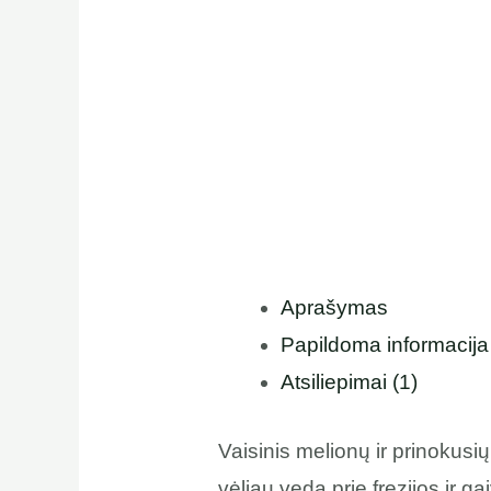
Aprašymas
Papildoma informacija
Atsiliepimai (1)
Vaisinis melionų ir prinokusi
vėliau veda prie frezijos ir 