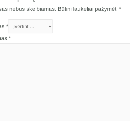
esas nebus skelbiamas.
Būtini laukeliai pažymėti
*
mas
*
imas
*