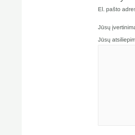
El. pašto adr
Jūsų įvertini
Jūsų atsiliep