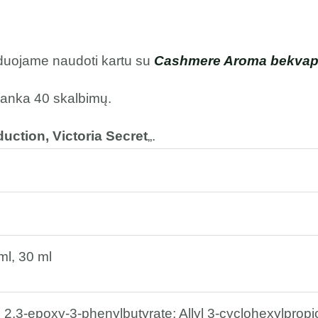
duojame naudoti kartu su
Cashmere Aroma bekvapiu
kanka 40 skalbimų.
uction, Victoria Secret
„.
ml, 30 ml
l 2,3-epoxy-3-phenylbutyrate; Allyl 3-cyclohexylpropi