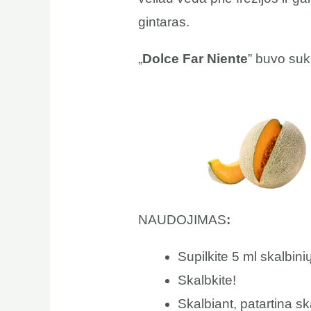
gintaras.
„
Dolce Far Niente
” buvo suk
NAUDOJIMAS
:
Supilkite 5 ml skalbini
Skalbkite!
Skalbiant, patartina s