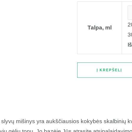
2
Talpa, ml
3
Iš
Į KREPŠELĮ
ų slyvų mišinys yra aukščiausios kokybės skalbinių kv
gaivių gėlių tonų. Jo bazėje Jūs atrasite atsipalaidav