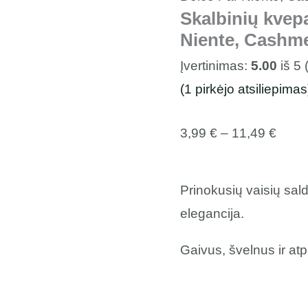
Skalbinių kvepa
Niente, Cashm
Įvertinimas:
5.00
iš 5 
(
1
pirkėjo atsiliepimas
3,99
€
–
11,49
€
Prinokusių vaisių sal
elegancija.
Gaivus, švelnus ir at