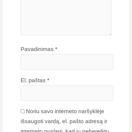
Pavadinimas
*
El. paštas
*
Noriu savo interneto naršyklėje
išsaugoti vardą, el. pašto adresą ir
interneto puslapį, kad jų nebereiktų