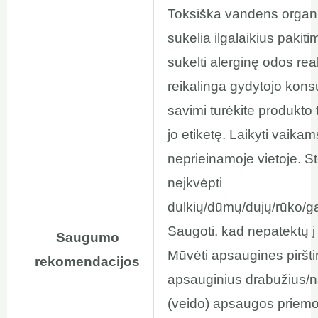
Toksiška vandens orga
sukelia ilgalaikius pakiti
sukelti alerginę odos reak
reikalinga gydytojo konsu
savimi turėkite produkto 
jo etiketę. Laikyti vaikam
neprieinamoje vietoje. S
neįkvėpti
dulkių/dūmų/dujų/rūko/ga
Saugoti, kad nepatektų į
Saugumo
Mūvėti apsaugines piršti
rekomendacijos
apsauginius drabužius/n
(veido) apsaugos priem