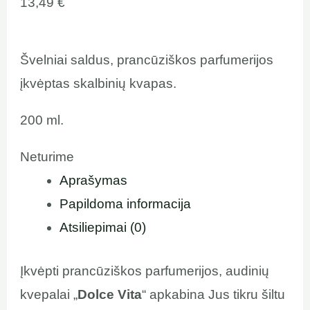
13,49
€
Švelniai saldus, prancūziškos parfumerijos
įkvėptas skalbinių kvapas.
200 ml.
Neturime
Aprašymas
Papildoma informacija
Atsiliepimai (0)
Įkvėpti prancūziškos parfumerijos, audinių
kvepalai „
Dolce Vita
“ apkabina Jus tikru šiltu