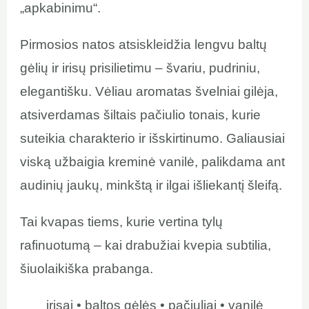
„apkabinimu“.
Pirmosios natos atsiskleidžia lengvu baltų
gėlių ir irisų prisilietimu – švariu, pudriniu,
elegantišku. Vėliau aromatas švelniai gilėja,
atsiverdamas šiltais pačiulio tonais, kurie
suteikia charakterio ir išskirtinumo. Galiausiai
viską užbaigia kreminė vanilė, palikdama ant
audinių jaukų, minkštą ir ilgai išliekantį šleifą.
Tai kvapas tiems, kurie vertina tylų
rafinuotumą – kai drabužiai kvepia subtilia,
šiuolaikiška prabanga.
irisai • baltos gėlės • pačiuliai • vanilė