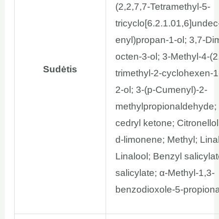
(2,2,7,7-Tetramethyl-5-
tricyclo[6.2.1.01,6]undec
enyl)propan-1-ol; 3,7-Di
octen-3-ol; 3-Methyl-4-(2
Sudėtis
trimethyl-2-cyclohexen-1
2-ol; 3-(p-Cumenyl)-2-
methylpropionaldehyde;
cedryl ketone; Citronello
d-limonene; Methyl; Linal
Linalool; Benzyl salicyla
salicylate; α-Methyl-1,3-
benzodioxole-5-propion