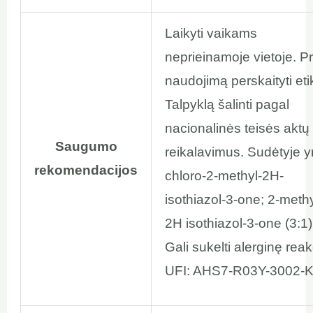
Laikyti vaikams
neprieinamoje vietoje. Pr
naudojimą perskaityti eti
Talpyklą šalinti pagal
nacionalinės teisės aktų
Saugumo
reikalavimus. Sudėtyje y
rekomendacijos
chloro-2-methyl-2H-
isothiazol-3-one; 2-methy
2H isothiazol-3-one (3:1)
Gali sukelti alerginę reak
UFI: AHS7-R03Y-3002-