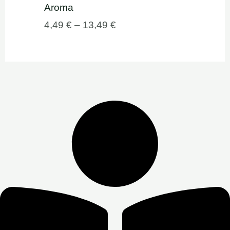
Aroma
4,49
€
–
13,49
€