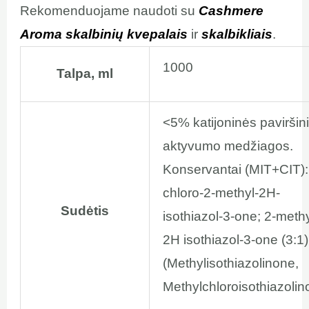
Rekomenduojame naudoti su
Cashmere
Aroma skalbinių kvepalais
ir
skalbikliais
.
1000
Talpa, ml
<5% katijoninės paviršin
aktyvumo medžiagos.
Konservantai (MIT+CIT):
chloro-2-methyl-2H-
Sudėtis
isothiazol-3-one; 2-methy
2H isothiazol-3-one (3:1)
(Methylisothiazolinone,
Methylchloroisothiazolin