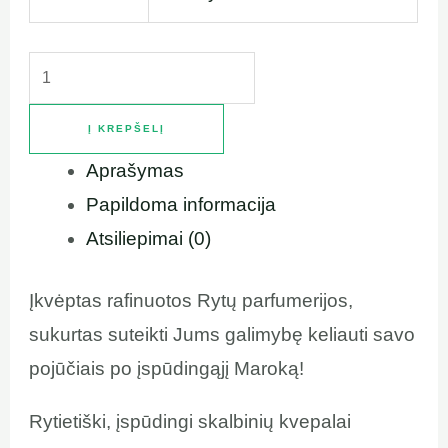
Į KREPŠELĮ
Aprašymas
Papildoma informacija
Atsiliepimai (0)
Įkvėptas rafinuotos Rytų parfumerijos,
sukurtas suteikti Jums galimybę keliauti savo
pojūčiais po įspūdingąjį Maroką!
Rytietiški, įspūdingi skalbinių kvepalai