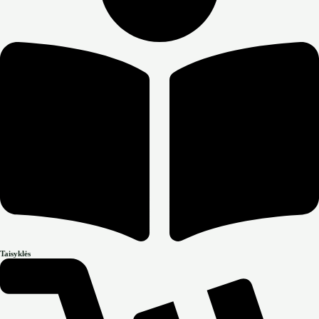
Taisyklės