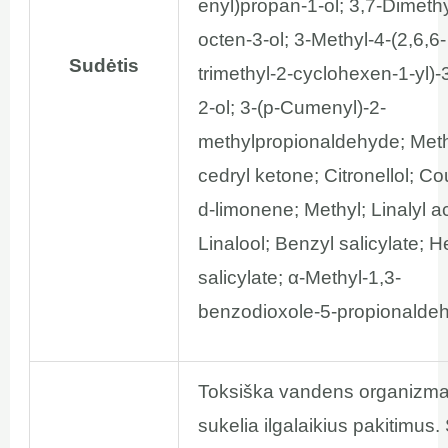
enyl)propan-1-ol; 3,7-Dimethy
octen-3-ol; 3-Methyl-4-(2,6,6-
Sudėtis
trimethyl-2-cyclohexen-1-yl)-
2-ol; 3-(p-Cumenyl)-2-
methylpropionaldehyde; Met
cedryl ketone; Citronellol; C
d-limonene; Methyl; Linalyl a
Linalool; Benzyl salicylate; H
salicylate; α-Methyl-1,3-
benzodioxole-5-propionalde
Toksiška vandens organizm
sukelia ilgalaikius pakitimus.