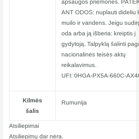
apsaugos priemones. PAT
ANT ODOS: nuplauti dideliu 
muilo ir vandens. Jeigu sudi
oda arba ją išberia: kreiptis į
gydytoją. Talpyklą šalinti pag
nacionalinės teisės aktų
reikalavimus.
UFI: 0HGA-PX5A-660C-AX
Kilmės
Rumunija
šalis
Atsiliepimai
Atsiliepimų dar nėra.