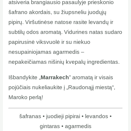
atsiveria brangiausio pasaulyje prieskonio
šafrano akordais, su žiupsneliu juodųjų
pipirų. Viršutinėse natose rasite levandų ir
subtilų odos aromatą. Vidurines natas sudaro
papirusinė viksvuolė ir su niekuo
nesupainiojamas agarmedis –
nepakeičiamas nišinių kvepalų ingredientas.
Išbandykite „
Marrakech
” aromatą ir visais
pojūčiais nukeliaukite į „Raudonąjį miestą“,
Maroko perlą!
šafranas • juodieji pipirai • levandos •
gintaras • agarmedis