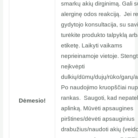
smarkų akių dirginimą. Gali s
alerginę odos reakciją. Jei r
gydytojo konsultacija, su sav
turėkite produkto talpyklą arb
etiketę. Laikyti vaikams
neprieinamoje vietoje. Stengt
neįkvėpti
dulkių/dūmų/dujų/rūko/garų/a
Po naudojimo kruopščiai nupl
rankas. Saugoti, kad nepatek
Dėmesio!
aplinką. Mūvėti apsaugines
pirštines/dėvėti apsauginius
drabužius/naudoti akių (veid