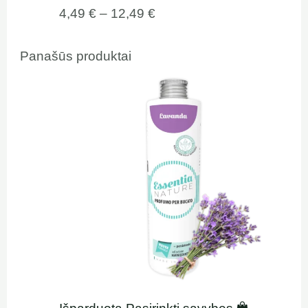
4,49
€
–
12,49
€
Panašūs produktai