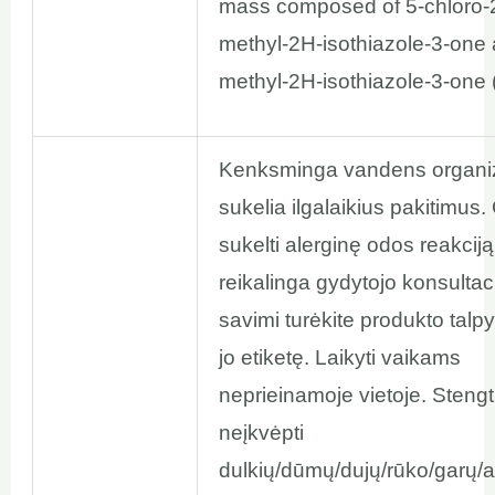
mass composed of 5-chloro-
methyl-2H-isothiazole-3-one 
methyl-2H-isothiazole-3-one (
Kenksminga vandens organ
sukelia ilgalaikius pakitimus. 
sukelti alerginę odos reakciją
reikalinga gydytojo konsultaci
savimi turėkite produkto talp
jo etiketę. Laikyti vaikams
neprieinamoje vietoje. Stengt
neįkvėpti
dulkių/dūmų/dujų/rūko/garų/a