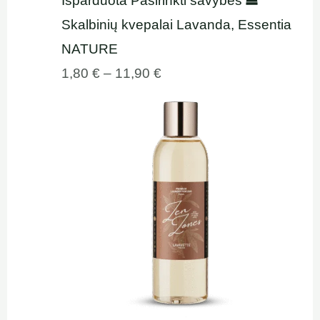
Išparduota
Pasirinkti savybes
Skalbinių kvepalai Lavanda, Essentia
NATURE
1,80
€
–
11,90
€