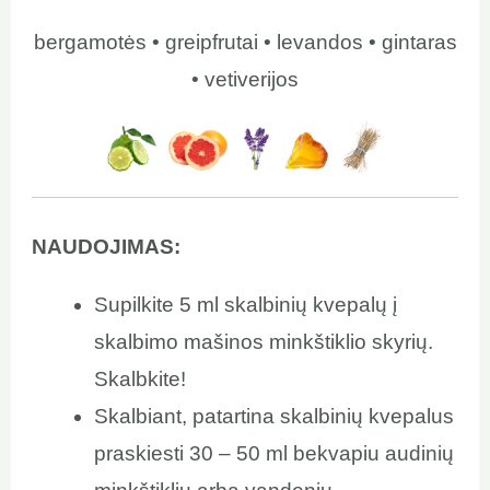
bergamotės • greipfrutai • levandos • gintaras
• vetiverijos
NAUDOJIMAS:
Supilkite 5 ml skalbinių kvepalų į
skalbimo mašinos minkštiklio skyrių.
Skalbkite!
Skalbiant, patartina skalbinių kvepalus
praskiesti 30 – 50 ml bekvapiu audinių