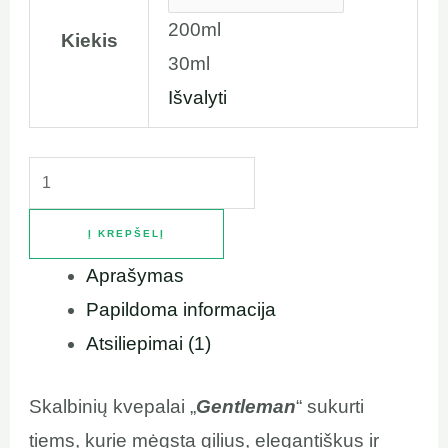
200ml
Kiekis
30ml
Išvalyti
Į KREPŠELĮ
Aprašymas
Papildoma informacija
Atsiliepimai (1)
Skalbinių kvepalai „
Gentleman
“ sukurti
tiems, kurie mėgsta gilius, elegantiškus ir