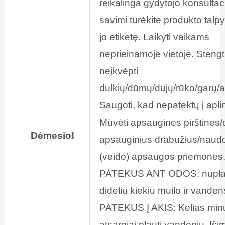
reikalinga gydytojo konsultaci
savimi turėkite produkto talp
jo etiketę. Laikyti vaikams
neprieinamoje vietoje. Stengt
neįkvėpti
dulkių/dūmų/dujų/rūko/garų/a
Saugoti, kad nepatektų į apli
Mūvėti apsaugines pirštines/
Dėmesio!
apsauginius drabužius/naudo
(veido) apsaugos priemones
PATEKUS ANT ODOS: nupla
dideliu kiekiu muilo ir vanden
PATEKUS Į AKIS: Kelias min
atsargiai plauti vandeniu. Išim