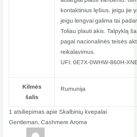
kontaktinius lęšius, jeigu jie yr
jeigu lengvai galima tai padar
Toliau plauti akis. Talpyklą šal
pagal nacionalinės teisės ak
reikalavimus.
UFI: 0E7X-0WHW-860H-XN
Kilmės
Rumunija
šalis
1 atsiliepimas apie
Skalbinių kvepalai
Gentleman, Cashmere Aroma