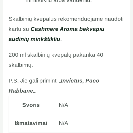
minkštikliu arba vandeniu.
Skalbinių kvepalus rekomenduojame naudoti
kartu su
Cashmere Aroma bekvapiu
audinių minkštikliu
.
200 ml skalbinių kvepalų pakanka 40
skalbimų.
P.S. Jie gali priminti „
Invictus, Paco
Rabbane
„
.
Svoris
N/A
Išmatavimai
N/A