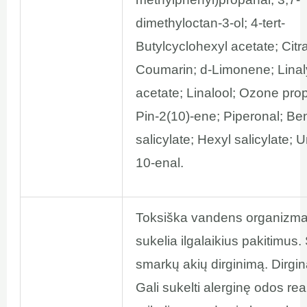
dimethyloctan-3-ol; 4-tert-
Butylcyclohexyl acetate; Citra
Coumarin; d-Limonene; Linal
acetate; Linalool; Ozone pro
Pin-2(10)-ene; Piperonal; Be
salicylate; Hexyl salicylate; 
10-enal.
Toksiška vandens organizm
sukelia ilgalaikius pakitimus.
smarkų akių dirginimą. Dirgi
Gali sukelti alerginę odos rea