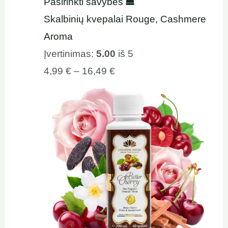
Pasirinkti savybes
Skalbinių kvepalai Rouge, Cashmere
Aroma
Įvertinimas:
5.00
iš 5
4,99
€
–
16,49
€