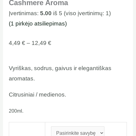
Cashmere Aroma
Įvertinimas:
5.00
iš 5 (viso įvertinimų:
1
)
(
1
pirkėjo atsiliepimas)
4,49
€
–
12,49
€
Vyriškas, sodrus, gaivus ir elegantiškas
aromatas.
Citrusiniai / medienos.
200ml.