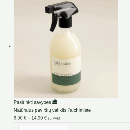
Pasirinkti savybes
Natūralus paviršių valiklis l’alchimiste
6,90
€
–
14,90
€
su PVM