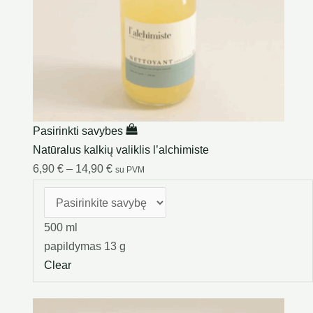
Pasirinkti savybes
Natūralus kalkių valiklis l’alchimiste
6,90
€
–
14,90
€
su PVM
500 ml
papildymas 13 g
Clear