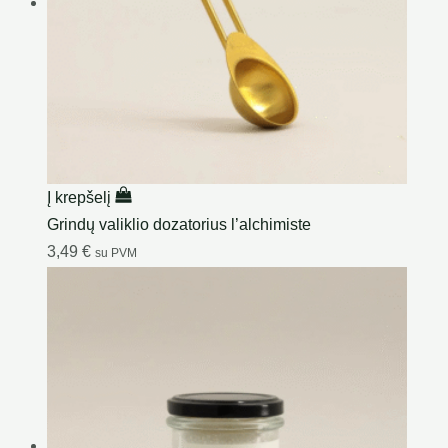
Į krepšelį
Grindų valiklio dozatorius l’alchimiste
3,49
€
su PVM