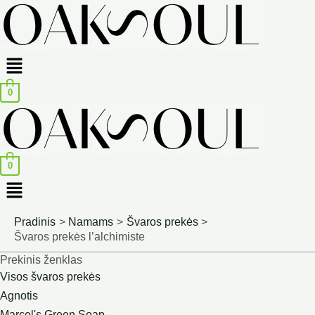
Menu
0
0
Menu
Pradinis
Namams
Švaros prekės
Švaros prekės l’alchimiste
Prekinis ženklas
Visos švaros prekės
Agnotis
Marcel's Green Soap