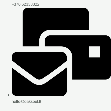
+370 62333322
hello@oaksoul.lt