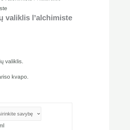
iste
 valiklis l’alchimiste
 valiklis.
ariso kvapo.
ml