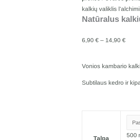
kalkių valiklis l’alchim
Natūralus kalkių
6,90
€
–
14,90
€
Vonios kambario kalkių
Subtilaus kedro ir kip
500 
Talpa