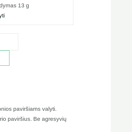
ldymas 13 g
yti
onios paviršiams valyti.
rio paviršius. Be agresyvių