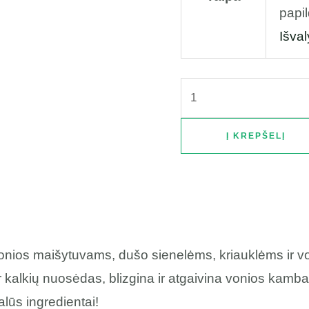
papi
Išval
Į KREPŠELĮ
– vonios maišytuvams, dušo sienelėms, kriauklėms ir v
 kalkių nuosėdas, blizgina ir atgaivina vonios kamba
lūs ingredientai!