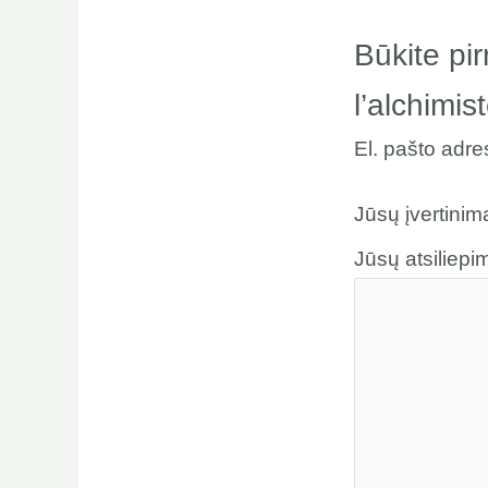
Būkite pir
l’alchimis
El. pašto adr
Jūsų įvertini
Jūsų atsiliep