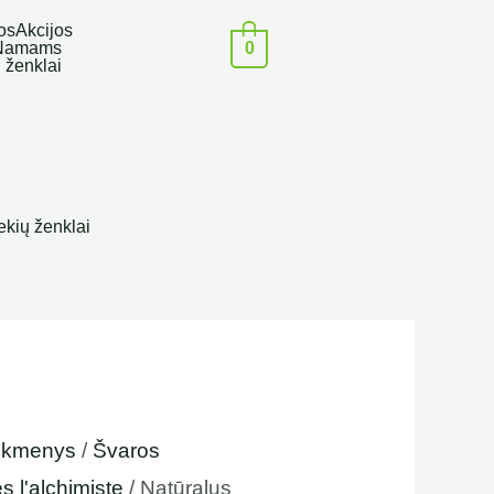
os
Akcijos
0
Namams
:
 ženklai
€
ugh
 €
ekių ženklai
eikmenys
/
Švaros
 l'alchimiste
/ Natūralus