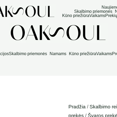
produkto
Price
Naujien
Skalbimo priemonės
:
kiekis:
range
Kūno priežiūra
Vaikams
Prekių
€
Natūralus
6,90 
gh
kalkių
thro
 €
valiklis
14,90
l'alchimiste
cijos
Skalbimo priemonės
Namams
Kūno priežiūra
Vaikams
Pr
Pradžia
/
Skalbimo r
prekės
/
Švaros prekės