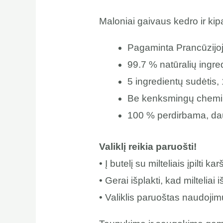
Maloniai gaivaus kedro ir kipa
Pagaminta Prancūzijo
99.7 % natūralių ingre
5 ingredientų sudėtis
Be kenksmingų chemini
100 % perdirbama, dau
Valiklį reikia paruošti!
• Į butelį su milteliais įpilti
• Gerai išplakti, kad milteliai i
• Valiklis paruoštas naudojim