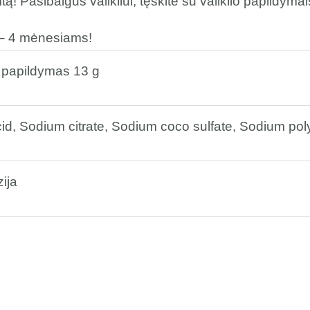
 Pasibaigus valikliui, tęskite su valiklio papildymai
– 4 mėnesiams!
 papildymas 13 g
acid, Sodium citrate, Sodium coco sulfate, Sodium pol
ija