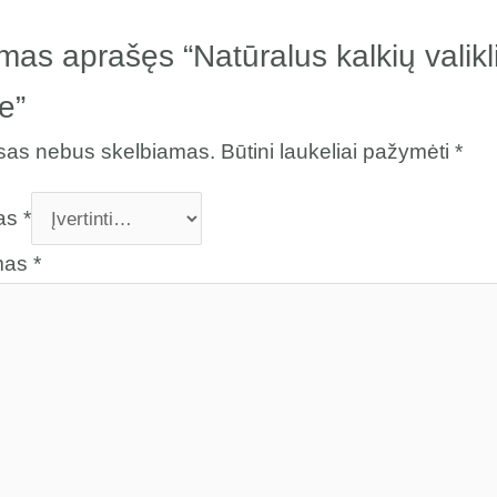
mas aprašęs “Natūralus kalkių valikl
te”
esas nebus skelbiamas.
Būtini laukeliai pažymėti
*
mas
*
imas
*