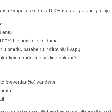
riso kvapo, sukurto iš 100% natūralių eterinių aliejų.
je
dientų
, 100% biologiškai skaidoma
ų priedų, parabenų ir dirbtinių kvapų
kartinio naudojimo stiklinė pakuotė
 karšto (neverdančio) vandens
štirptų
ui!