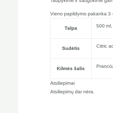
Taupykime ir saugokime gamtą!
Vieno papildymo pakanka 3 
500 ml,
Talpa
Citric 
Sudėtis
Prancūz
Kilmės šalis
Atsiliepimai
Atsiliepimų dar nėra.