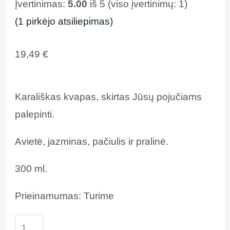
Įvertinimas:
5.00
iš 5 (viso įvertinimų:
1
)
(
1
pirkėjo atsiliepimas)
19,49
€
Karališkas kvapas, skirtas Jūsų pojučiams
palepinti.
Avietė, jazminas, pačiulis ir pralinė.
300 ml.
Prieinamumas:
Turime