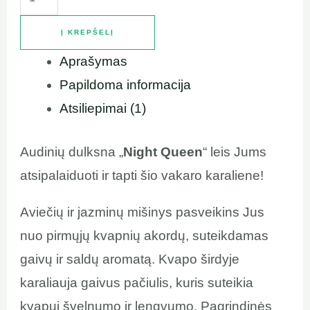
Į KREPŠELĮ
Aprašymas
Papildoma informacija
Atsiliepimai (1)
Audinių dulksna „
Night Queen
“ leis Jums
atsipalaiduoti ir tapti šio vakaro karaliene!
Aviečių ir jazminų mišinys pasveikins Jus
nuo pirmųjų kvapnių akordų, suteikdamas
gaivų ir saldų aromatą. Kvapo širdyje
karaliauja gaivus pačiulis, kuris suteikia
kvapui švelnumo ir lengvumo. Pagrindinės