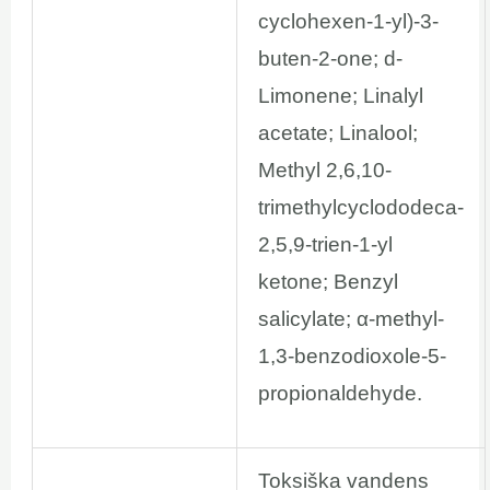
cyclohexen-1-yl)-3-
buten-2-one; d-
Limonene; Linalyl
acetate; Linalool;
Methyl 2,6,10-
trimethylcyclododeca-
2,5,9-trien-1-yl
ketone; Benzyl
salicylate; α-methyl-
1,3-benzodioxole-5-
propionaldehyde.
Toksiška vandens