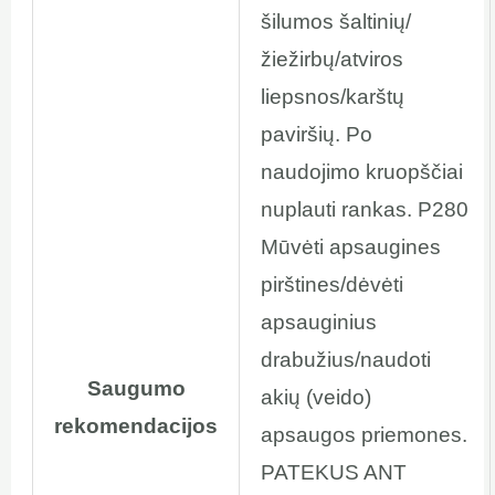
šilumos šaltinių/
žiežirbų/atviros
liepsnos/karštų
paviršių. Po
naudojimo kruopščiai
nuplauti rankas. P280
Mūvėti apsaugines
pirštines/dėvėti
apsauginius
drabužius/naudoti
Saugumo
akių (veido)
rekomendacijos
apsaugos priemones.
PATEKUS ANT