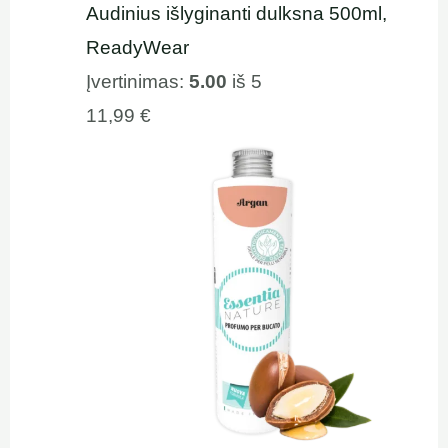
Audinius išlyginanti dulksna 500ml,
ReadyWear
Įvertinimas:
5.00
iš 5
11,99
€