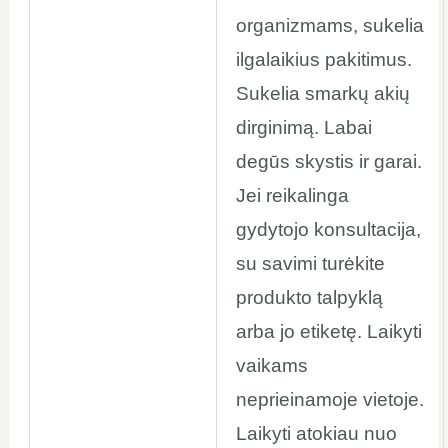
organizmams, sukelia
ilgalaikius pakitimus.
Sukelia smarkų akių
dirginimą. Labai
degūs skystis ir garai.
Jei reikalinga
gydytojo konsultacija,
su savimi turėkite
produkto talpyklą
arba jo etiketę. Laikyti
vaikams
neprieinamoje vietoje.
Laikyti atokiau nuo