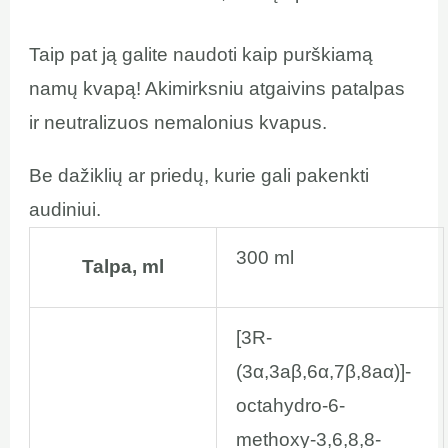
Taip pat ją galite naudoti kaip purškiamą
namų kvapą! Akimirksniu atgaivins patalpas
ir neutralizuos nemalonius kvapus.
Be dažiklių ar priedų, kurie gali pakenkti
audiniui.
300 ml
Talpa, ml
[3R-
(3α,3aβ,6α,7β,8aα)]-
octahydro-6-
methoxy-3,6,8,8-