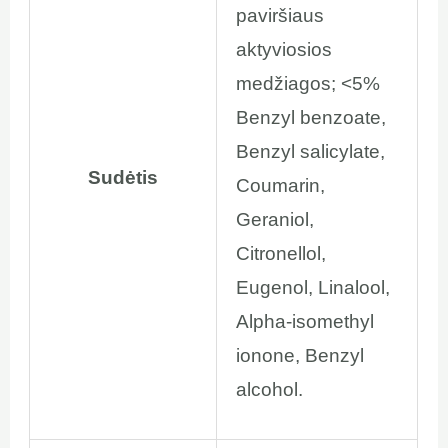
paviršiaus
aktyviosios
medžiagos; <5%
Benzyl benzoate,
Benzyl salicylate,
Sudėtis
Coumarin,
Geraniol,
Citronellol,
Eugenol, Linalool,
Alpha-isomethyl
ionone, Benzyl
alcohol.