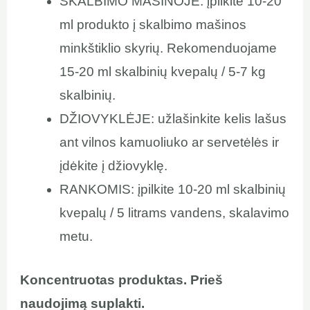
SKALBIMO MAŠINOJE: įpilkite 10-20
ml produkto į skalbimo mašinos
minkštiklio skyrių. Rekomenduojame
15-20 ml skalbinių kvepalų / 5-7 kg
skalbinių.
DŽIOVYKLĖJE: užlašinkite kelis lašus
ant vilnos kamuoliuko ar servetėlės ir
įdėkite į džiovyklę.
RANKOMIS: įpilkite 10-20 ml skalbinių
kvepalų / 5 litrams vandens, skalavimo
metu.
Koncentruotas produktas. Prieš
naudojimą suplakti.