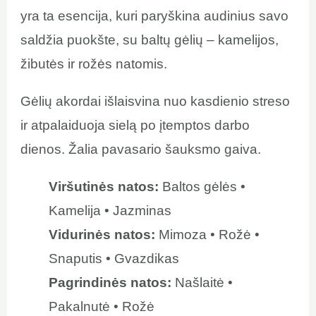
yra ta esencija, kuri paryškina audinius savo
saldžia puokšte, su baltų gėlių – kamelijos,
žibutės ir rožės natomis.
Gėlių akordai išlaisvina nuo kasdienio streso
ir atpalaiduoja sielą po įtemptos darbo
dienos. Žalia pavasario šauksmo gaiva.
Viršutinės natos:
Baltos gėlės •
Kamelija • Jazminas
Vidurinės natos:
Mimoza • Rožė •
Snaputis • Gvazdikas
Pagrindinės natos:
Našlaitė •
Pakalnutė • Rožė