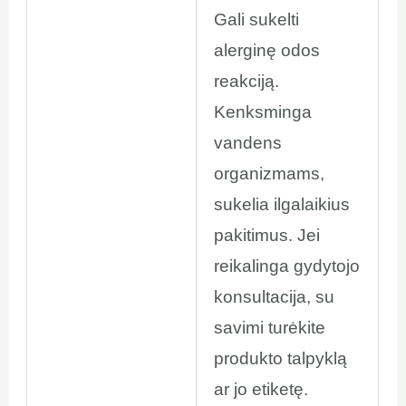
Gali sukelti
alerginę odos
reakciją.
Kenksminga
vandens
organizmams,
sukelia ilgalaikius
pakitimus. Jei
reikalinga gydytojo
konsultacija, su
savimi turėkite
produkto talpyklą
ar jo etiketę.