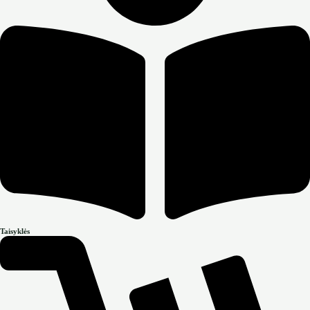
Taisyklės