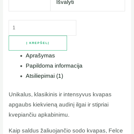
Išvalyti
Į KREPŠELĮ
Aprašymas
Papildoma informacija
Atsiliepimai (1)
Unikalus, klasikinis ir intensyvus kvapas
apgaubs kiekvieną audinį ilgai ir stipriai
kvepiančiu apkabinimu.
Kaip saldus žaliuojančio sodo kvapas, Felce