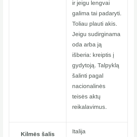
ir jeigu lengvai
galima tai padaryti.
Toliau plauti akis.
Jeigu sudirginama
oda arba ją
išberia: kreiptis į
gydytoją. Talpyklą
šalinti pagal
nacionalinės
teisės aktų
reikalavimus.
Italija
Kilmės šalis