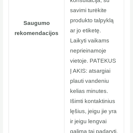
konsultacija, su
savimi turėkite
produkto talpyklą
Saugumo
ar jo etiketę.
rekomendacijos
Laikyti vaikams
neprieinamoje
vietoje. PATEKUS
Į AKIS: atsargiai
plauti vandeniu
kelias minutes.
Išimti kontaktinius
lęšius, jeigu jie yra
ir jeigu lengvai
galima tai padaryti.