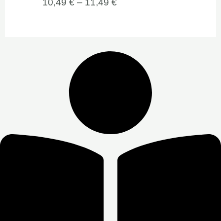
10,49
€
–
11,49
€