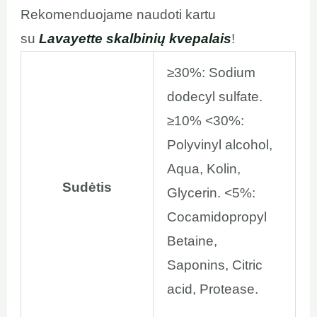
Rekomenduojame naudoti kartu
su
Lavayette skalbinių kvepalais
!
≥30%: Sodium
dodecyl sulfate.
≥10% <30%:
Polyvinyl alcohol,
Aqua, Kolin,
Sudėtis
Glycerin. <5%:
Cocamidopropyl
Betaine,
Saponins, Citric
acid, Protease.