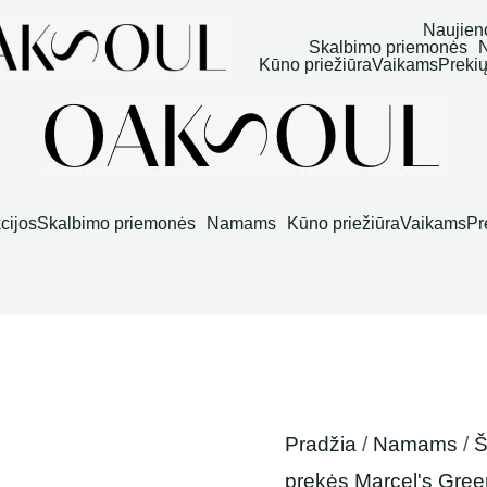
produkto
Price
Naujien
Skalbimo priemonės
kiekis:
range:
Kūno priežiūra
Vaikams
Prekių
Indų
3,99 €
h
h
ploviklis
throug
Orange
4,49 €
&
cijos
Skalbimo priemonės
Namams
Kūno priežiūra
Vaikams
Pr
Jasmine,
Marcel's
Green
Soap
Pradžia
/
Namams
/
Š
prekės Marcel's Gre