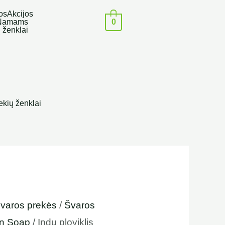
os
Akcijos
0
Namams
 ženklai
h
ekių ženklai
varos prekės
/
Švaros
en Soap
/ Indų ploviklis