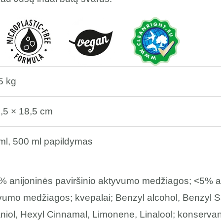
5 kg
5,5 × 18,5 cm
ml, 500 ml papildymas
% anijoninės paviršinio aktyvumo medžiagos; <5% am
vumo medžiagos; kvepalai; Benzyl alcohol, Benzyl Sali
niol, Hexyl Cinnamal, Limonene, Linalool; konserva