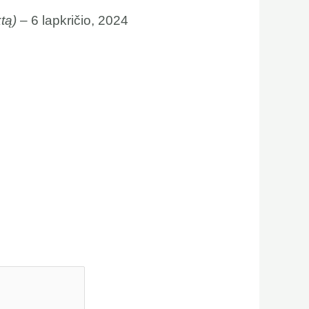
ktą)
–
6 lapkričio, 2024