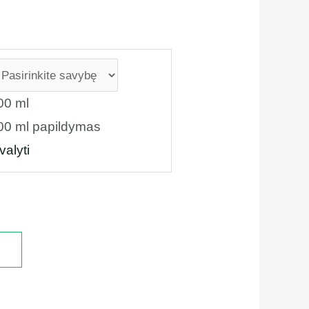
00 ml
00 ml papildymas
valyti