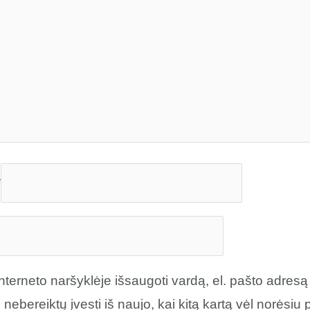
*
nterneto naršyklėje išsaugoti vardą, el. pašto adresą 
 nebereiktų įvesti iš naujo, kai kitą kartą vėl norėsiu 