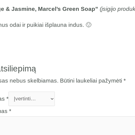
nge & Jasmine, Marcel’s Green Soap”
(įsigijo produ
s odai ir puikiai išplauna indus. 🙂
tsiliepimą
esas nebus skelbiamas.
Būtini laukeliai pažymėti
*
mas
*
imas
*