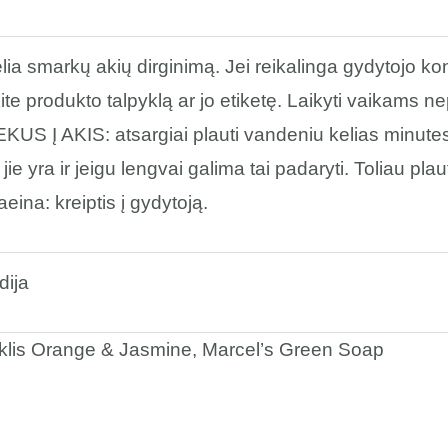
ia smarkų akių dirginimą. Jei reikalinga gydytojo kon
ite produkto talpyklą ar jo etiketę. Laikyti vaikams n
US Į AKIS: atsargiai plauti vandeniu kelias minutes. 
 jie yra ir jeigu lengvai galima tai padaryti. Toliau plau
eina: kreiptis į gydytoją.
dija
iklis Orange & Jasmine, Marcel’s Green Soap