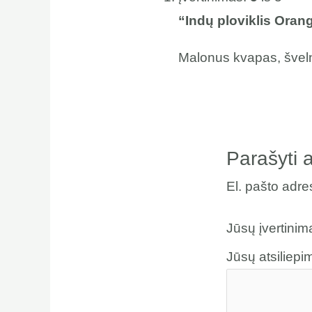
“Indų ploviklis Ora
Malonus kvapas, švelnu
Parašyti a
El. pašto adr
Jūsų įvertini
Jūsų atsiliep