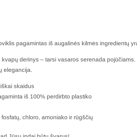
iklis pagamintas iš augalinės kilmės ingredientų yra
nų kvapų derinys – tarsi vasaros serenada pojūčiams.
ų elegancija.
iškai skaidus
gaminta iš 100% perdirbto plastiko
 fosfatų, chloro, amoniako ir rūgščių
kad Jūsų indai būtų švarus!