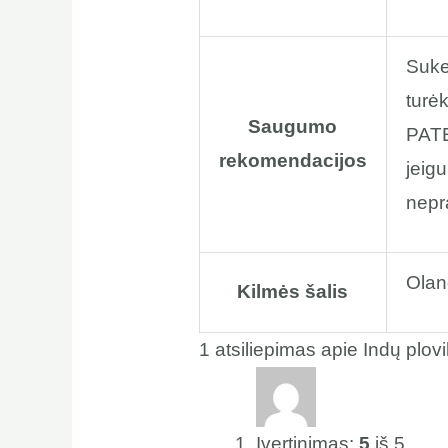
Sukel
turėk
Saugumo
PATEK
rekomendacijos
jeigu
nepra
Olan
Kilmės šalis
1 atsiliepimas apie
Indų plov
Įvertinimas:
5
iš 5