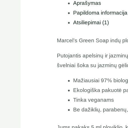
Aprašymas
Papildoma informacija
Atsiliepimai (1)
Marcel’s Green Soap indų plov
Putojantis apelsinų ir jazmi
švelniai šoka su jazminų gėli
Mažiausiai 97% biolog
Ekologiška pakuotė pa
Tinka veganams
Be dažiklių, parabenų,
Jums pakaks 5 ml ploviklio, 