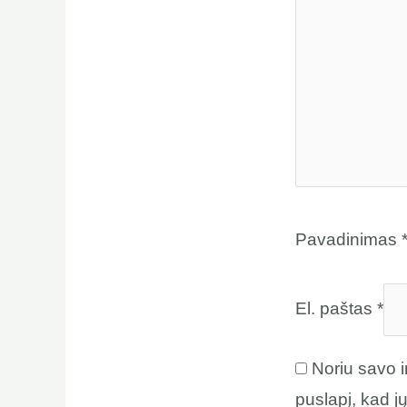
Pavadinimas
El. paštas
*
Noriu savo i
puslapį, kad jų