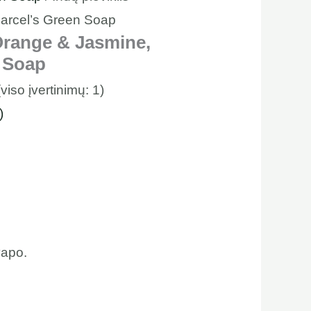
arcel’s Green Soap
 Orange & Jasmine,
 Soap
(viso įvertinimų:
1
)
)
vapo.