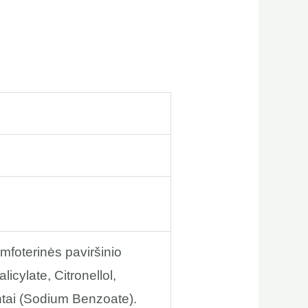
foterinės paviršinio
cylate, Citronellol,
ntai (Sodium Benzoate).