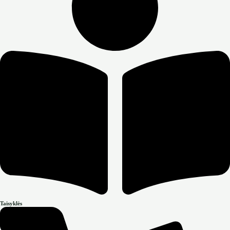
Taisyklės