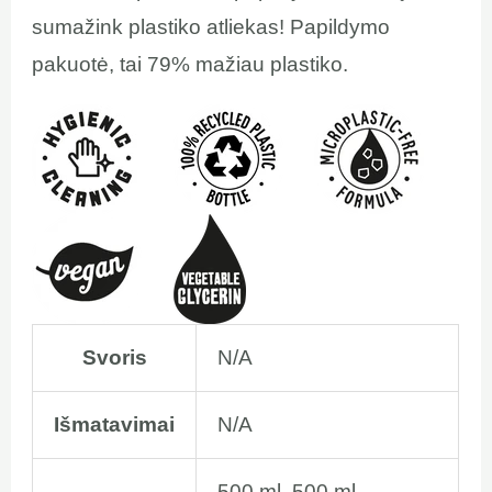
sumažink plastiko atliekas! Papildymo
pakuotė, tai 79% mažiau plastiko.
Svoris
N/A
Išmatavimai
N/A
500 ml, 500 ml