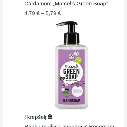
Cardamom „Marcel’s Green Soap”
4,79
€
–
5,79
€
Į krepšelį
Rankų muilas Lavender & Rosemary,