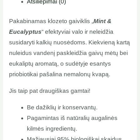
Atsiliepimai (0)
Pakabinamas klozeto gaiviklis „
Mint &
Eucalyptus
“ efektyviai valo ir neleidžia
susidaryti kalkių nuosėdoms. Kiekvieną kartą
nuleidus vandenį paskleidžia gaivų mėtų bei
eukaliptų aromatą, o sudėtyje esantys
priobiotikai pašalina nemalonų kvapą.
Jis taip pat draugiškas gamtai!
Be dažiklių ir konservantų.
Pagamintas iš natūralių augalinės
kilmės ingredientų.
Mažiausiai 95% biologiškai skaidus.