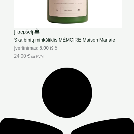
Į krepšelį
Skalbinių minkštiklis MÉMOIRE Maison Marlaie
Įvertinimas:
5.00
iš 5
24,00
€
su PVM