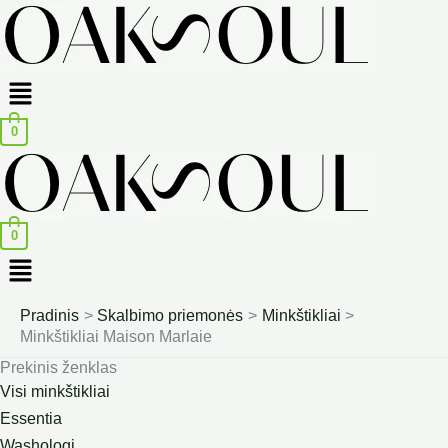
Menu
0
0
Menu
Pradinis
Skalbimo priemonės
Minkštikliai
Minkštikliai Maison Marlaie
Prekinis ženklas
Visi minkštikliai
Essentia
Washologi