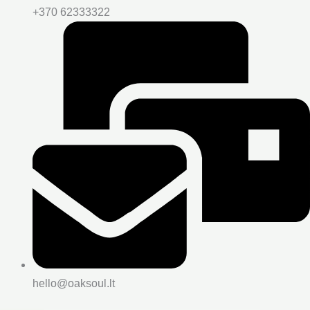
+370 62333322
hello@oaksoul.lt