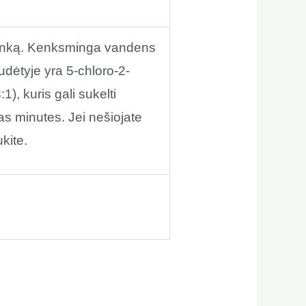
plinką. Kenksminga vandens
udėtyje yra 5-chloro-2-
1), kuris gali sukelti
ias minutes. Jei nešiojate
ukite.