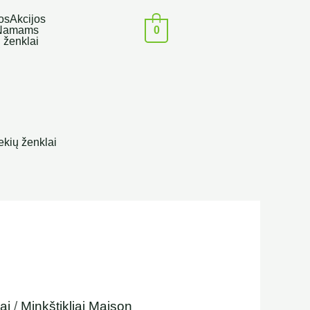
os
Akcijos
0
Namams
 ženklai
ekių ženklai
ai
/
Minkštikliai Maison