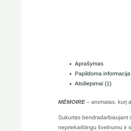
Aprašymas
Papildoma informacija
Atsiliepimai (1)
MÉMOIRE
– aromatas, kurį a
Sukurtas bendradarbiaujant su
nepriekaištingu švelnumu ir su