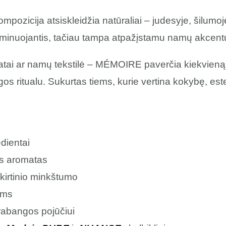
mpozicija atsiskleidžia natūraliai – judesyje, šilumoje 
minuojantis, tačiau tampa atpažįstamu namų akcentu, 
atai ar namų tekstilė – MÉMOIRE paverčia kiekvieną p
 ritualu. Sukurtas tiems, kurie vertina kokybę, esteti
dientai
lus aromatas
kirtinio minkštumo
ams
rabangos pojūčiui