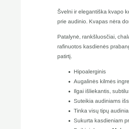
Švelni ir elegantiška kvapo ko
prie audinio. Kvapas nėra do
Patalynė, rankšluosčiai, chal
rafinuotos kasdienės prabangos
patirtį.
Hipoalerginis
Augalinės kilmės ingre
Ilgai išliekantis, subti
Suteikia audiniams išs
Tinka visų tipų audini
Sukurta kasdieniam p