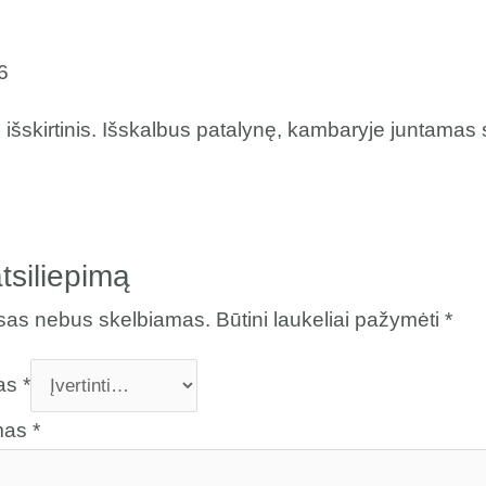
6
šskirtinis. Išskalbus patalynę, kambaryje juntamas 
tsiliepimą
esas nebus skelbiamas.
Būtini laukeliai pažymėti
*
mas
*
imas
*