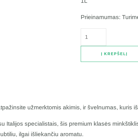
1L
Prieinamumas:
Turim
Į KREPŠELĮ
tpažinsite užmerktomis akimis, ir švelnumas, kuris iš
 Italijos specialistais, šis premium klasės minkštikl
btiliu, ilgai išliekančiu aromatu.