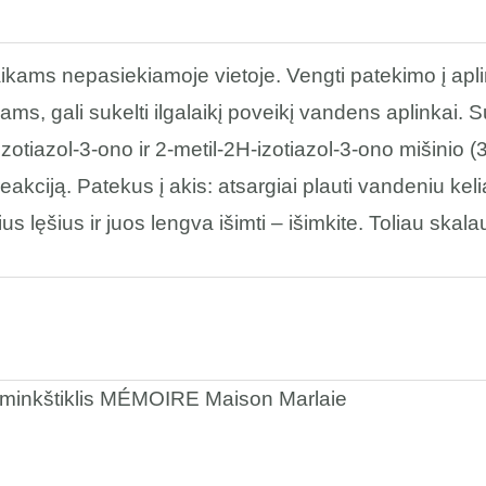
aikams nepasiekiamoje vietoje. Vengti patekimo į a
ms, gali sukelti ilgalaikį poveikį vandens aplinkai. S
zotiazol-3-ono ir 2-metil-2H-izotiazol-3-ono mišinio (3:
reakciją. Patekus į akis: atsargiai plauti vandeniu kel
us lęšius ir juos lengva išimti – išimkite. Toliau skala
 minkštiklis MÉMOIRE Maison Marlaie