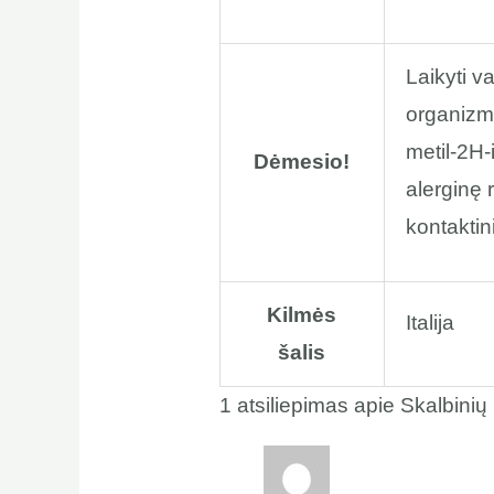
Laikyti v
organizma
metil-2H-i
Dėmesio!
alerginę 
kontaktini
Kilmės
Italija
šalis
1 atsiliepimas apie
Skalbinių