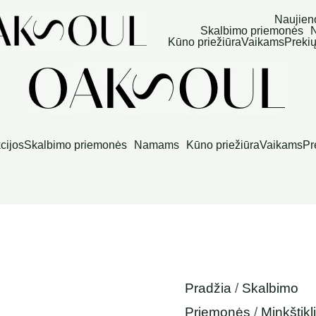
produkto
Naujien
Skalbimo priemonės
kiekis:
Kūno priežiūra
Vaikams
Prekių
Skalbinių
minkštiklis
MÉMOIRE
Maison
cijos
Skalbimo priemonės
Namams
Kūno priežiūra
Vaikams
Pr
Marlaie
Pradžia
/
Skalbimo
Priemonės
/
Minkštikli