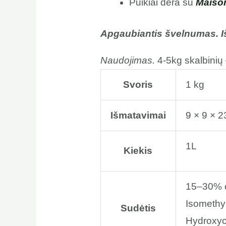
Puikiai dera su
Maiso
Apgaubiantis švelnumas. Išl
Naudojimas.
4-5kg skalbinių 
Svoris
1 kg
Išmatavimai
9 × 9 × 
1L
Kiekis
15–30% ca
Isomethyl
Sudėtis
Hydroxyci