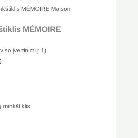
inkštiklis MÉMOIRE Maison
štiklis MÉMOIRE
(viso įvertinimų:
1
)
)
 minkštiklis.