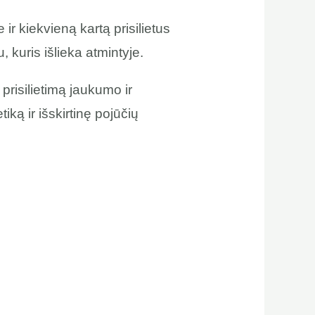
ir kiekvieną kartą prisilietus
kuris išlieka atmintyje.
risilietimą jaukumo ir
ką ir išskirtinę pojūčių