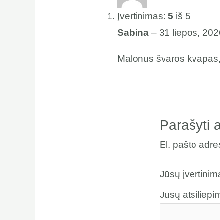
Įvertinimas:
5
iš 5
Sabina
–
31 liepos, 202
Malonus švaros kvapas, i
Parašyti a
El. pašto adr
Jūsų įvertini
Jūsų atsiliep