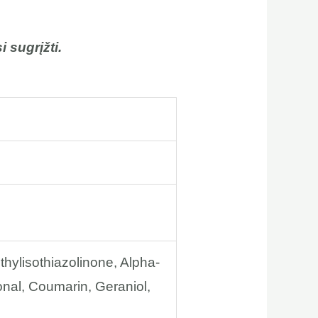
 sugrįžti.
hylisothiazolinone, Alpha-
onal, Coumarin, Geraniol,