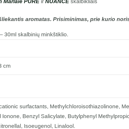
n Marlaie PURE
ir
NUANCE
skalbikliais
iekantis aromatas. Prisiminimas, prie kurio norisi
– 30ml skalbinių minkštiklio.
23 cm
tionic surfactants, Methylchloroisothiazolinone, Met
 Ionone, Benzyl Salicylate, Butylphenyl Methylpropi
tronellal, Isoeugenol, Linalool.