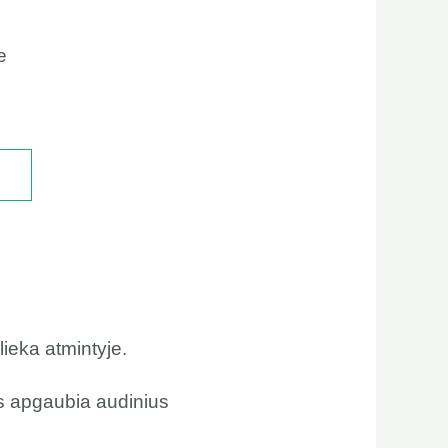
e
lieka atmintyje.
is apgaubia audinius