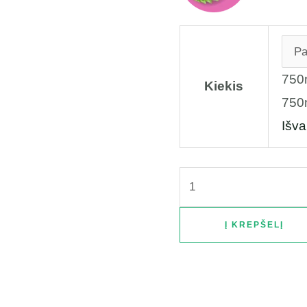
750
Kiekis
750
Išval
Į KREPŠELĮ