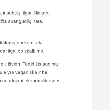
r subtilų, ilgai išliekantį
ldžia spanguolių nata.
inkštumą bei komfortą.
dar ilgai po skalbimo.
iti išvien. Todėl šis audinių
ulė yra veganiška ir be
dyti naudojant ekonomiškesnes