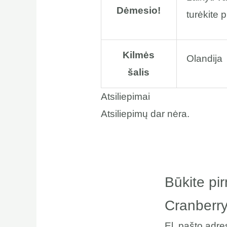
Dėmesio!
turėkite p
Kilmės
Olandija
šalis
Atsiliepimai
Atsiliepimų dar nėra.
Būkite pi
Cranberry
El. pašto adr