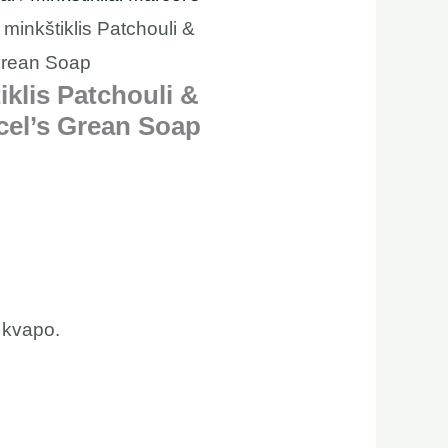
 minkštiklis Patchouli &
Grean Soap
iklis Patchouli &
cel’s Grean Soap
ų kvapo.