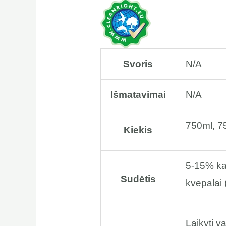
Svoris
N/A
Išmatavimai
N/A
750ml, 7
Kiekis
5-15% ka
Sudėtis
kvepalai 
Laikyti v