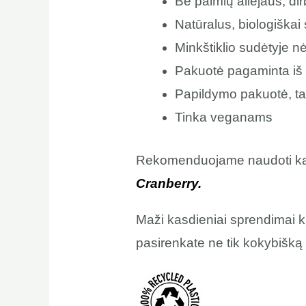
Be palmių aliejaus, dir
Natūralus, biologiškai
Minkštiklio sudėtyje n
Pakuotė pagaminta iš 
Papildymo pakuotė, ta
Tinka veganams
Rekomenduojame naudoti ka
Cranberry.
Maži kasdieniai sprendimai k
pasirenkate ne tik kokybišką a