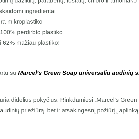
btinių dažiklių, parabenų, fosfatų, chloro ir amoniako
 skaidomi ingredientai
ėra mikroplastiko
100% perdirbto plastiko
i 62% mažiau plastiko!
rtu su
Marcel’s Green Soap universaliu audinių sk
uria didelius pokyčius. Rinkdamiesi „Marcel’s Green
udinių priežiūrą, bet ir atsakingesnį požiūrį į aplinką