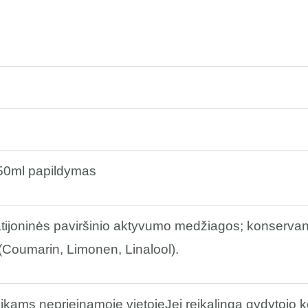
50ml papildymas
tijoninės paviršinio aktyvumo medžiagos; konservan
(Coumarin, Limonen, Linalool).
aikams neprieinamoje vietojeJei reikalinga gydytojo k