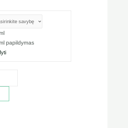
ml
ml papildymas
yti