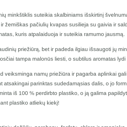
ių minkštiklis suteikia skalbiniams išskirtinį švelnumą i
 ir žemiškas pačiulių kvapas susilieja su gaivia ir sa
atas, kuris atpalaiduoja ir suteikia ramumo jausmą.
audinių priežiūrą, bet ir padeda ilgiau išsaugoti jų m
osčiai tampa malonūs liesti, o subtilus aromatas lydi 
ad veiksminga namų priežiūra ir pagarba aplinkai gali e
t atsakingai parinktas sudedamąsias dalis, o jo form
inta iš 100 % perdirbto plastiko, o ją galima papil
nt plastiko atliekų kiekį!