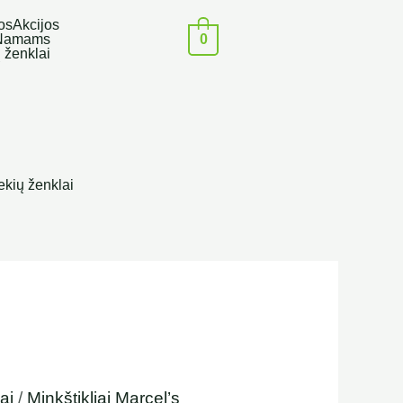
os
Akcijos
0
Namams
 ženklai
h
ekių ženklai
ai
/
Minkštikliai Marcel’s