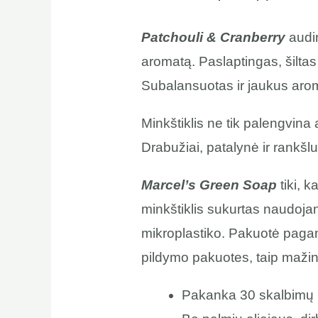
Patchouli & Cranberry
audin
aromatą. Paslaptingas, šiltas
Subalansuotas ir jaukus arom
Minkštiklis ne tik palengvina 
Drabužiai, patalynė ir rankšlu
Marcel’s Green Soap
tiki, k
minkštiklis sukurtas naudojan
mikroplastiko. Pakuotė pagam
pildymo pakuotes, taip mažina
Pakanka 30 skalbimų