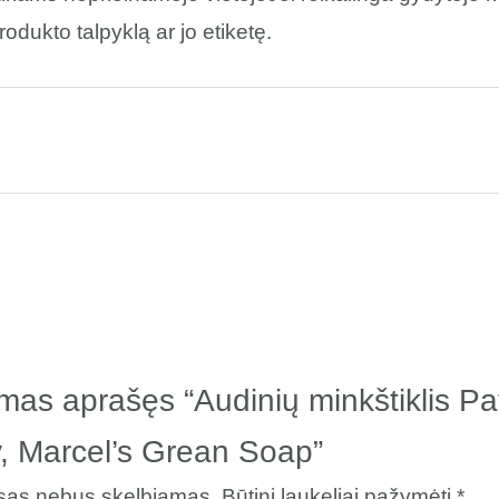
rodukto talpyklą ar jo etiketę.
rmas aprašęs “Audinių minkštiklis Pa
, Marcel’s Grean Soap”
esas nebus skelbiamas.
Būtini laukeliai pažymėti
*