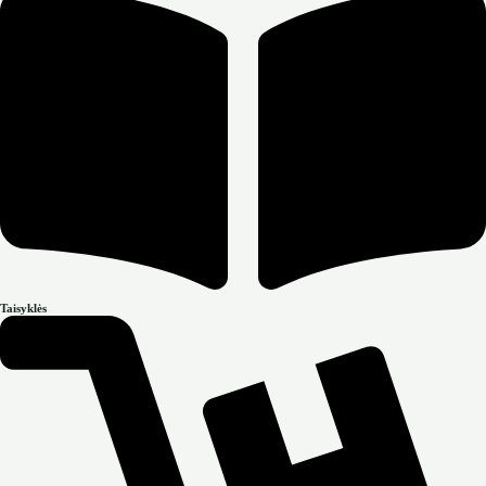
Taisyklės