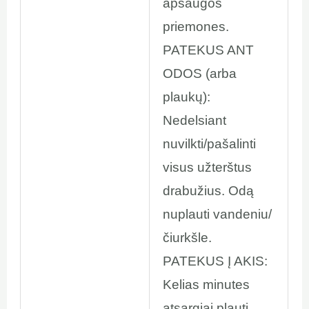
apsaugos
priemones.
PATEKUS ANT
ODOS (arba
plaukų):
Nedelsiant
nuvilkti/pašalinti
visus užterštus
drabužius. Odą
nuplauti vandeniu/
čiurkšle.
PATEKUS Į AKIS:
Kelias minutes
atsargiai plauti