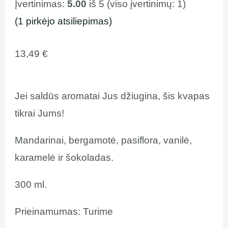
Įvertinimas:
5.00
iš 5 (viso įvertinimų:
1
)
(
1
pirkėjo atsiliepimas)
13,49
€
Jei saldūs aromatai Jus džiugina, šis kvapas
tikrai Jums!
Mandarinai, bergamotė, pasiflora, vanilė,
karamelė ir šokoladas.
300 ml.
Prieinamumas:
Turime