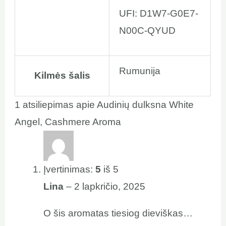
UFI: D1W7-G0E7-
N00C-QYUD
Rumunija
Kilmės šalis
1 atsiliepimas apie
Audinių dulksna White
Angel, Cashmere Aroma
Įvertinimas:
5
iš 5
Lina
–
2 lapkričio, 2025
O šis aromatas tiesiog dieviškas…