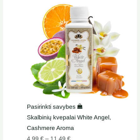
Pasirinkti savybes
Skalbinių kvepalai White Angel,
Cashmere Aroma
4,99
€
–
11,49
€