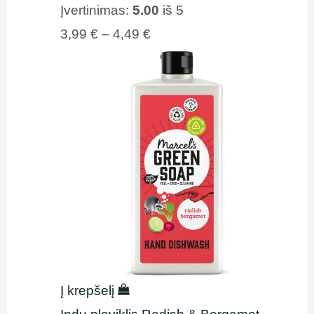
Įvertinimas:
5.00
iš 5
3,99
€
–
4,49
€
Į krepšelį