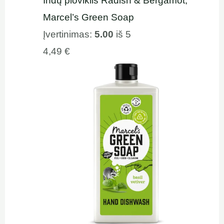
Indų ploviklis Radish & Bergamot,
Marcel’s Green Soap
Įvertinimas:
5.00
iš 5
4,49
€