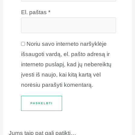
El. paštas
*
Noriu savo interneto naršyklėje
išsaugoti vardą, el. pašto adresą ir
interneto puslapį, kad jų nebereiktų
įvesti iš naujo, kai kitą kartą vėl
norėsiu parašyti komentarą.
Jums taip pat gali patikti…