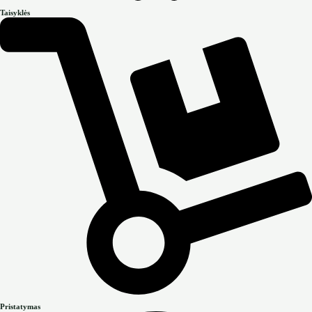
Taisyklės
Pristatymas