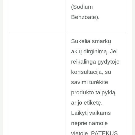
(Sodium
Benzoate).
Sukelia smarkų
akių dirginimą. Jei
reikalinga gydytojo
konsultacija, su
savimi turėkite
produkto talpyklą
ar jo etiketę.
Laikyti vaikams
neprieinamoje
vietoje. PATEKUS