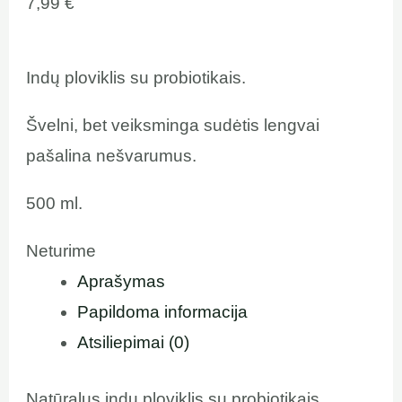
7,99
€
Indų ploviklis su probiotikais.
Švelni, bet veiksminga sudėtis lengvai
pašalina nešvarumus.
500 ml.
Neturime
Aprašymas
Papildoma informacija
Atsiliepimai (0)
Natūralus indų ploviklis su probiotikais