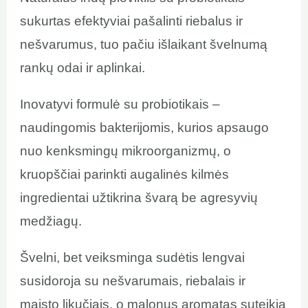
sukurtas efektyviai pašalinti riebalus ir
nešvarumus, tuo pačiu išlaikant švelnumą
rankų odai ir aplinkai.
Inovatyvi formulė su probiotikais –
naudingomis bakterijomis, kurios apsaugo
nuo kenksmingų mikroorganizmų, o
kruopščiai parinkti augalinės kilmės
ingredientai užtikrina švarą be agresyvių
medžiagų.
Švelni, bet veiksminga sudėtis lengvai
susidoroja su nešvarumais, riebalais ir
maisto likučiais, o malonus aromatas suteikia