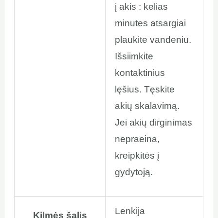
į akis : kelias
minutes atsargiai
plaukite vandeniu.
Išsiimkite
kontaktinius
lęšius. Tęskite
akių skalavimą.
Jei akių dirginimas
nepraeina,
kreipkitės į
gydytoją.
Lenkija
Kilmės šalis