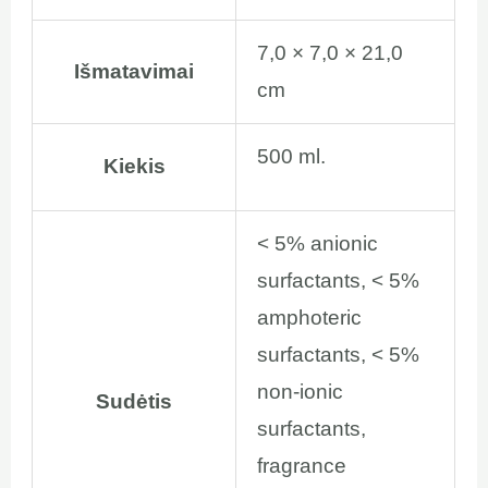
7,0 × 7,0 × 21,0
Išmatavimai
cm
500 ml.
Kiekis
< 5% anionic
surfactants, < 5%
amphoteric
surfactants, < 5%
non-ionic
Sudėtis
surfactants,
fragrance