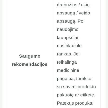
drabužius / akių
apsaugą / veido
apsaugą. Po
naudojimo
kruopščiai
nusiplaukite
rankas. Jei
Saugumo
reikalinga
rekomendacijos
medicininė
pagalba, turėkite
su savimi produkto
pakuotę ar etiketę.
Patekus produktui