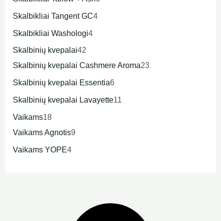
Skalbikliai Tangent GC
4
Skalbikliai Washologi
4
Skalbinių kvepalai
42
Skalbinių kvepalai Cashmere Aroma
23
Skalbinių kvepalai Essentia
6
Skalbinių kvepalai Lavayette
11
Vaikams
18
Vaikams Agnotis
9
Vaikams YOPE
4