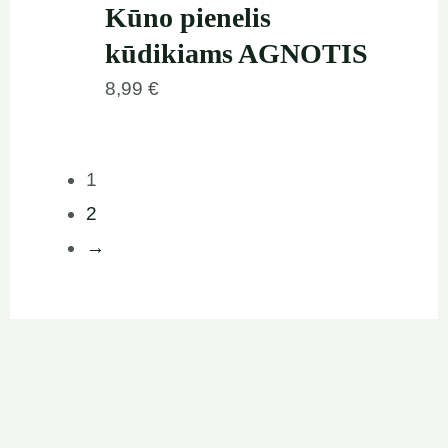
Kūno pienelis
kūdikiams AGNOTIS
8,99
€
1
2
→