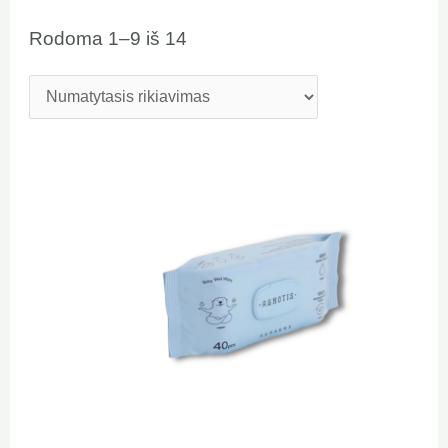
Rodoma 1–9 iš 14
Original
Current
price
price
was:
is:
2,99 €.
2,49 €.