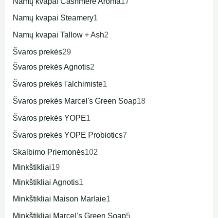
Namų kvapai Cashmere Aroma
17
Namų kvapai Steamery
1
Namų kvapai Tallow + Ash
2
Švaros prekės
29
Švaros prekės Agnotis
2
Švaros prekės l'alchimiste
1
Švaros prekės Marcel's Green Soap
18
Švaros prekės YOPE
1
Švaros prekės YOPE Probiotics
7
Skalbimo Priemonės
102
Minkštikliai
19
Minkštikliai Agnotis
1
Minkštikliai Maison Marlaie
1
Minkštikliai Marcel’s Green Soap
5