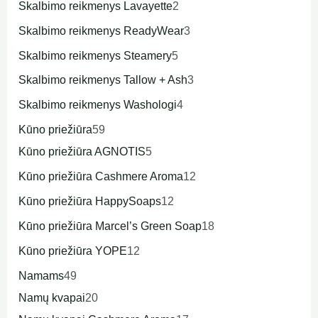
Skalbimo reikmenys Lavayette
2
Skalbimo reikmenys ReadyWear
3
Skalbimo reikmenys Steamery
5
Skalbimo reikmenys Tallow + Ash
3
Skalbimo reikmenys Washologi
4
Kūno priežiūra
59
Kūno priežiūra AGNOTIS
5
Kūno priežiūra Cashmere Aroma
12
Kūno priežiūra HappySoaps
12
Kūno priežiūra Marcel’s Green Soap
18
Kūno priežiūra YOPE
12
Namams
49
Namų kvapai
20