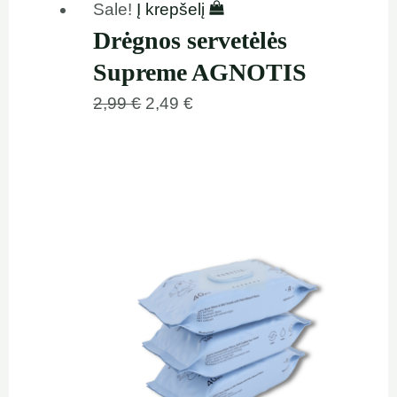
Sale!
Į krepšelį
Drėgnos servetėlės
Supreme AGNOTIS
2,99
€
2,49
€
Original
Current
price
price
was:
is:
5,99 €.
4,99 €.