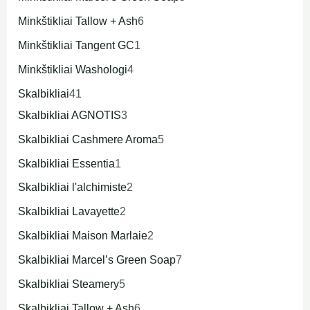
Minkštikliai Tallow + Ash
6
Minkštikliai Tangent GC
1
Minkštikliai Washologi
4
Skalbikliai
41
Skalbikliai AGNOTIS
3
Skalbikliai Cashmere Aroma
5
Skalbikliai Essentia
1
Skalbikliai l'alchimiste
2
Skalbikliai Lavayette
2
Skalbikliai Maison Marlaie
2
Skalbikliai Marcel’s Green Soap
7
Skalbikliai Steamery
5
Skalbikliai Tallow + Ash
6