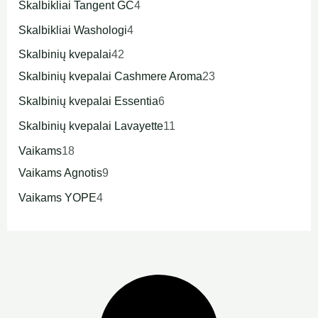
Skalbikliai Tangent GC
4
Skalbikliai Washologi
4
Skalbinių kvepalai
42
Skalbinių kvepalai Cashmere Aroma
23
Skalbinių kvepalai Essentia
6
Skalbinių kvepalai Lavayette
11
Vaikams
18
Vaikams Agnotis
9
Vaikams YOPE
4