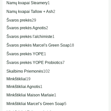
Namų kvapai Steamery
1
Namų kvapai Tallow + Ash
2
Švaros prekės
29
Švaros prekės Agnotis
2
Švaros prekės l'alchimiste
1
Švaros prekės Marcel's Green Soap
18
Švaros prekės YOPE
1
Švaros prekės YOPE Probiotics
7
Skalbimo Priemonės
102
Minkštikliai
19
Minkštikliai Agnotis
1
Minkštikliai Maison Marlaie
1
Minkštikliai Marcel’s Green Soap
5