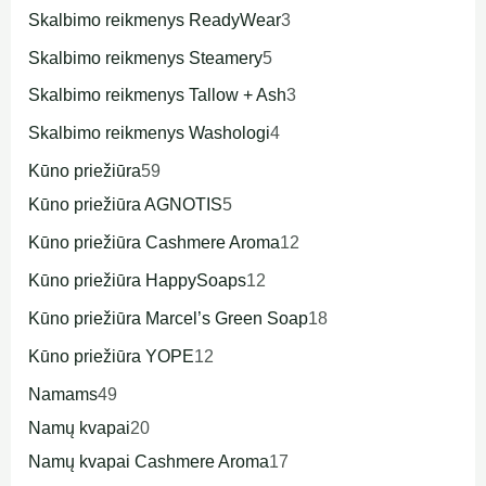
Skalbimo reikmenys ReadyWear
3
Skalbimo reikmenys Steamery
5
Skalbimo reikmenys Tallow + Ash
3
Skalbimo reikmenys Washologi
4
Kūno priežiūra
59
Kūno priežiūra AGNOTIS
5
Kūno priežiūra Cashmere Aroma
12
Kūno priežiūra HappySoaps
12
Kūno priežiūra Marcel’s Green Soap
18
Kūno priežiūra YOPE
12
Namams
49
Namų kvapai
20
Namų kvapai Cashmere Aroma
17