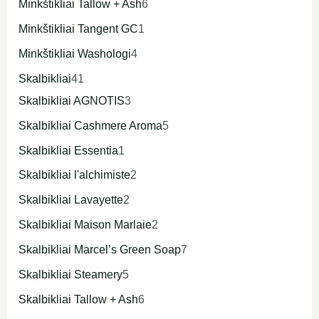
Minkštikliai Tallow + Ash
6
Minkštikliai Tangent GC
1
Minkštikliai Washologi
4
Skalbikliai
41
Skalbikliai AGNOTIS
3
Skalbikliai Cashmere Aroma
5
Skalbikliai Essentia
1
Skalbikliai l'alchimiste
2
Skalbikliai Lavayette
2
Skalbikliai Maison Marlaie
2
Skalbikliai Marcel’s Green Soap
7
Skalbikliai Steamery
5
Skalbikliai Tallow + Ash
6