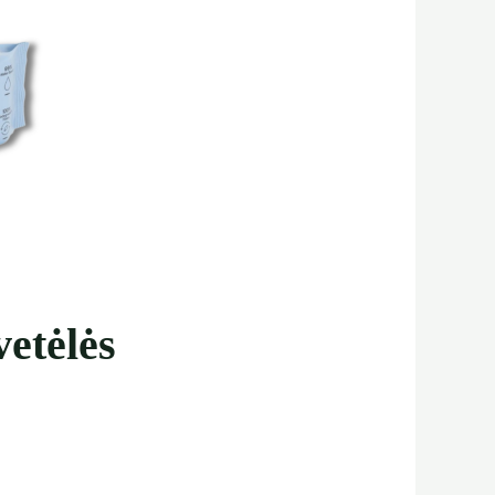
etėlės