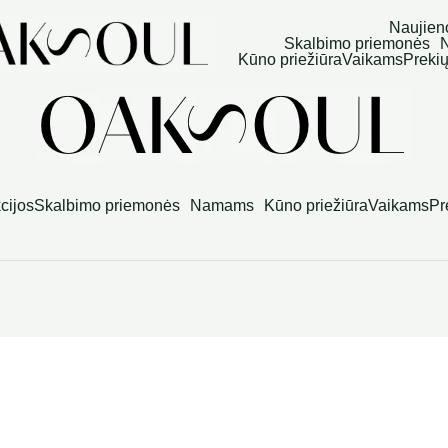
Naujien
Skalbimo priemonės
Kūno priežiūra
Vaikams
Prekių
cijos
Skalbimo priemonės
Namams
Kūno priežiūra
Vaikams
Pr