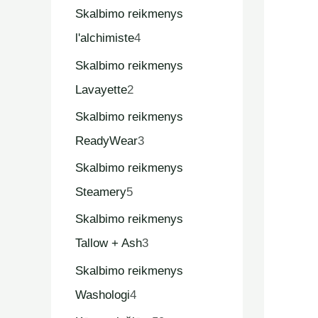
Skalbimo reikmenys
l'alchimiste
4
Skalbimo reikmenys
Lavayette
2
Skalbimo reikmenys
ReadyWear
3
Skalbimo reikmenys
Steamery
5
Skalbimo reikmenys
Tallow + Ash
3
Skalbimo reikmenys
Washologi
4