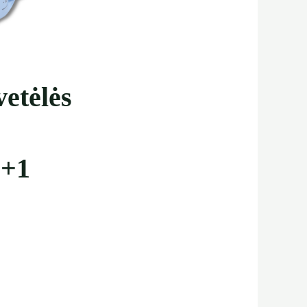
etėlės
+1