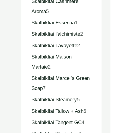
Skalbikliai Cashmere
Aroma
5
Skalbikliai Essentia
1
Skalbikliai l'alchimiste
2
Skalbikliai Lavayette
2
Skalbikliai Maison
Marlaie
2
Skalbikliai Marcel’s Green
Soap
7
Skalbikliai Steamery
5
Skalbikliai Tallow + Ash
6
Skalbikliai Tangent GC
4