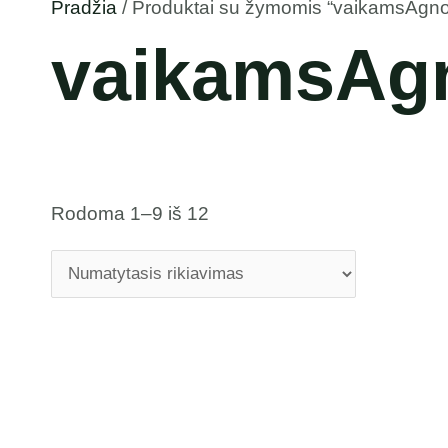
Pradžia
/ Produktai su žymomis “vaikamsAgno
vaikamsAgn
Rodoma 1–9 iš 12
Original
Current
price
price
was:
is:
2,99 €.
2,49 €.