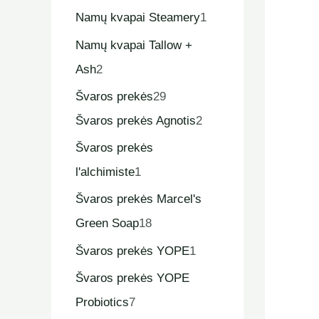
Namų kvapai Steamery
1
Namų kvapai Tallow +
Ash
2
Švaros prekės
29
Švaros prekės Agnotis
2
Švaros prekės
l'alchimiste
1
Švaros prekės Marcel's
Green Soap
18
Švaros prekės YOPE
1
Švaros prekės YOPE
Probiotics
7