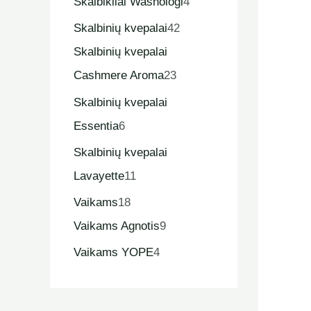
Skalbikliai Washologi
4
Skalbinių kvepalai
42
Skalbinių kvepalai
Cashmere Aroma
23
Skalbinių kvepalai
Essentia
6
Skalbinių kvepalai
Lavayette
11
Vaikams
18
Vaikams Agnotis
9
Vaikams YOPE
4