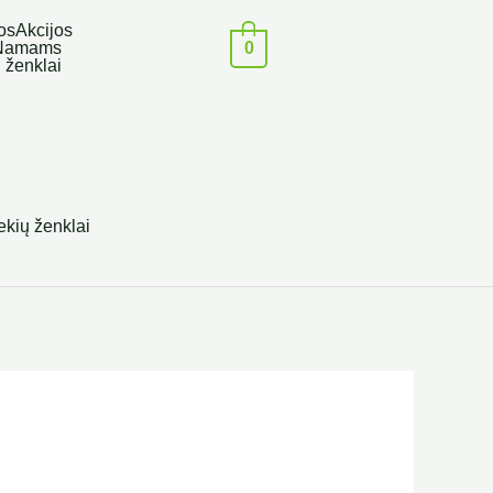
os
Akcijos
0
Namams
 ženklai
ekių ženklai