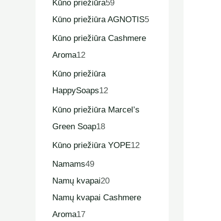
Kūno priežiūra
59
Kūno priežiūra AGNOTIS
5
Kūno priežiūra Cashmere
Aroma
12
Kūno priežiūra
HappySoaps
12
Kūno priežiūra Marcel’s
Green Soap
18
Kūno priežiūra YOPE
12
Namams
49
Namų kvapai
20
Namų kvapai Cashmere
Aroma
17