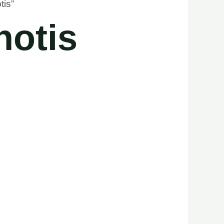
tis”
otis