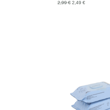
2,99
€
2,49
€
Original
Current
price
price
was:
is:
5,99 €.
4,99 €.