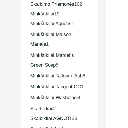
Skalbimo Priemonės
102
Minkštikliai
19
Minkštikliai Agnotis
1
Minkštikliai Maison
Marlaie
1
Minkštikliai Marcel’s
Green Soap
5
Minkštikliai Tallow + Ash
6
Minkštikliai Tangent GC
1
Minkštikliai Washologi
4
Skalbikliai
41
Skalbikliai AGNOTIS
3