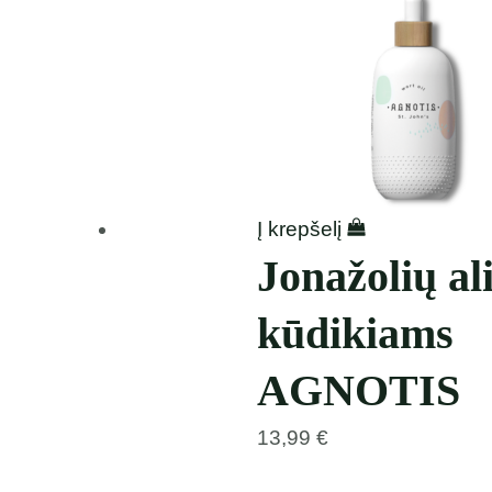
Į krepšelį
Jonažolių al
kūdikiams
AGNOTIS
13,99
€