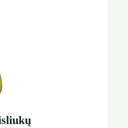
isliukų