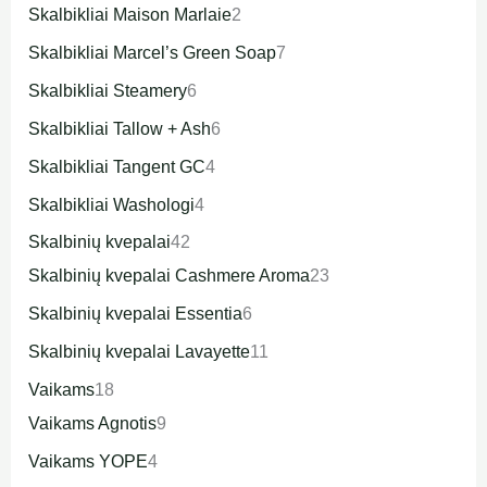
Skalbikliai Maison Marlaie
2
Skalbikliai Marcel’s Green Soap
7
Skalbikliai Steamery
6
Skalbikliai Tallow + Ash
6
Skalbikliai Tangent GC
4
Skalbikliai Washologi
4
Skalbinių kvepalai
42
Skalbinių kvepalai Cashmere Aroma
23
Skalbinių kvepalai Essentia
6
Skalbinių kvepalai Lavayette
11
Vaikams
18
Vaikams Agnotis
9
Vaikams YOPE
4