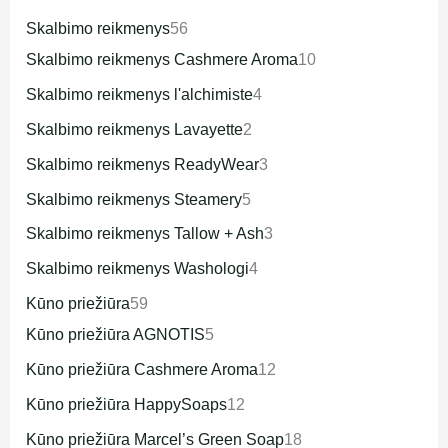
Skalbimo reikmenys
56
Skalbimo reikmenys Cashmere Aroma
10
Skalbimo reikmenys l'alchimiste
4
Skalbimo reikmenys Lavayette
2
Skalbimo reikmenys ReadyWear
3
Skalbimo reikmenys Steamery
5
Skalbimo reikmenys Tallow + Ash
3
Skalbimo reikmenys Washologi
4
Kūno priežiūra
59
Kūno priežiūra AGNOTIS
5
Kūno priežiūra Cashmere Aroma
12
Kūno priežiūra HappySoaps
12
Kūno priežiūra Marcel’s Green Soap
18