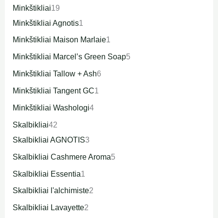
Minkštikliai
19
Minkštikliai Agnotis
1
Minkštikliai Maison Marlaie
1
Minkštikliai Marcel’s Green Soap
5
Minkštikliai Tallow + Ash
6
Minkštikliai Tangent GC
1
Minkštikliai Washologi
4
Skalbikliai
42
Skalbikliai AGNOTIS
3
Skalbikliai Cashmere Aroma
5
Skalbikliai Essentia
1
Skalbikliai l'alchimiste
2
Skalbikliai Lavayette
2