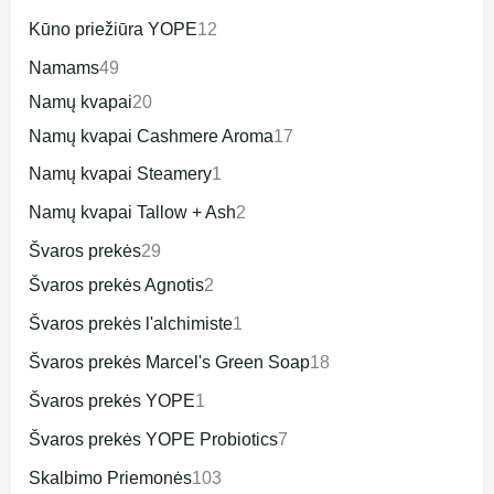
Kūno priežiūra YOPE
12
Namams
49
Namų kvapai
20
Namų kvapai Cashmere Aroma
17
Namų kvapai Steamery
1
Namų kvapai Tallow + Ash
2
Švaros prekės
29
Švaros prekės Agnotis
2
Švaros prekės l'alchimiste
1
Švaros prekės Marcel's Green Soap
18
Švaros prekės YOPE
1
Švaros prekės YOPE Probiotics
7
Skalbimo Priemonės
103