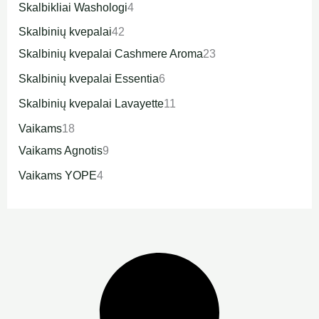
Skalbikliai Washologi
4
Skalbinių kvepalai
42
Skalbinių kvepalai Cashmere Aroma
23
Skalbinių kvepalai Essentia
6
Skalbinių kvepalai Lavayette
11
Vaikams
18
Vaikams Agnotis
9
Vaikams YOPE
4