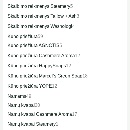
Skalbimo reikmenys Steamery
5
Skalbimo reikmenys Tallow + Ash
3
Skalbimo reikmenys Washologi
4
Kūno priežiūra
59
Kūno priežiūra AGNOTIS
5
Kūno priežiūra Cashmere Aroma
12
Kūno priežiūra HappySoaps
12
Kūno priežiūra Marcel’s Green Soap
18
Kūno priežiūra YOPE
12
Namams
49
Namų kvapai
20
Namų kvapai Cashmere Aroma
17
Namų kvapai Steamery
1