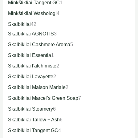
Minkštikliai Tangent GC
1
Minkštikliai Washologi
4
Skalbikliai
42
Skalbikliai AGNOTIS
3
Skalbikliai Cashmere Aroma
5
Skalbikliai Essentia
1
Skalbikliai l'alchimiste
2
Skalbikliai Lavayette
2
Skalbikliai Maison Marlaie
2
Skalbikliai Marcel’s Green Soap
7
Skalbikliai Steamery
6
Skalbikliai Tallow + Ash
6
Skalbikliai Tangent GC
4