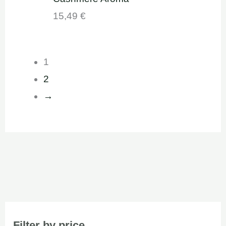
15,49
€
1
2
→
Filter by price