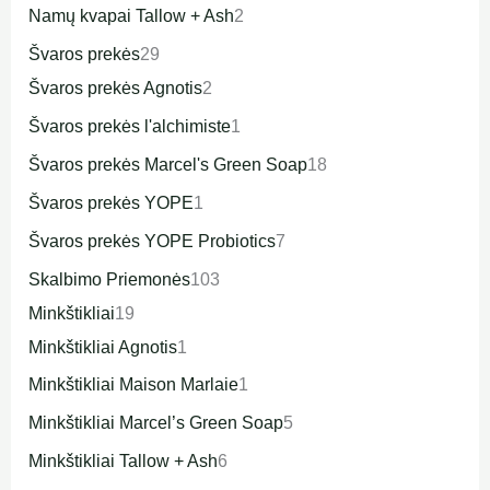
Namų kvapai Tallow + Ash
2
Švaros prekės
29
Švaros prekės Agnotis
2
Švaros prekės l'alchimiste
1
Švaros prekės Marcel's Green Soap
18
Švaros prekės YOPE
1
Švaros prekės YOPE Probiotics
7
Skalbimo Priemonės
103
Minkštikliai
19
Minkštikliai Agnotis
1
Minkštikliai Maison Marlaie
1
Minkštikliai Marcel’s Green Soap
5
Minkštikliai Tallow + Ash
6