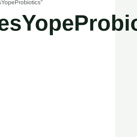
sYopeProbiotics”
esYopeProbio