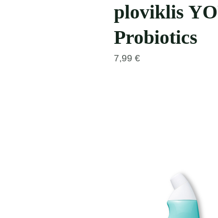
ploviklis Y
Probiotics
7,99
€