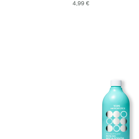
4,99
€