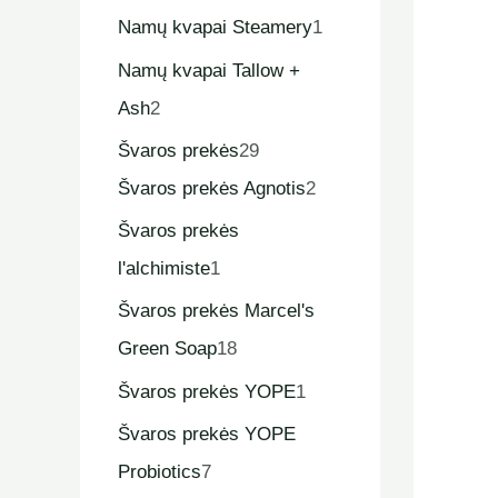
Namų kvapai Steamery
1
Namų kvapai Tallow +
Ash
2
Švaros prekės
29
Švaros prekės Agnotis
2
Švaros prekės
l'alchimiste
1
Švaros prekės Marcel's
Green Soap
18
Švaros prekės YOPE
1
Švaros prekės YOPE
Probiotics
7