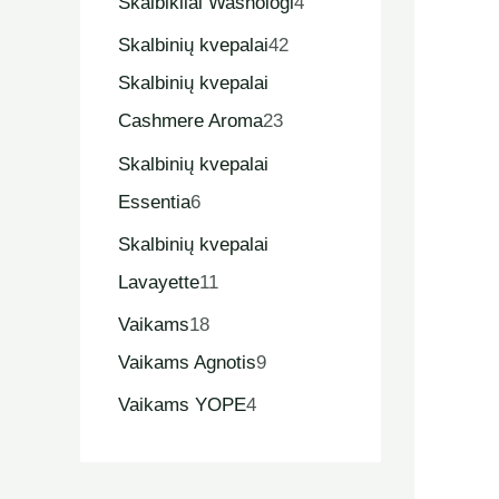
Skalbikliai Washologi
4
Skalbinių kvepalai
42
Skalbinių kvepalai
Cashmere Aroma
23
Skalbinių kvepalai
Essentia
6
Skalbinių kvepalai
Lavayette
11
Vaikams
18
Vaikams Agnotis
9
Vaikams YOPE
4