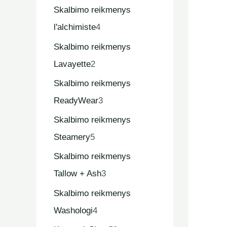
Skalbimo reikmenys
l'alchimiste
4
Skalbimo reikmenys
Lavayette
2
Skalbimo reikmenys
ReadyWear
3
Skalbimo reikmenys
Steamery
5
Skalbimo reikmenys
Tallow + Ash
3
Skalbimo reikmenys
Washologi
4