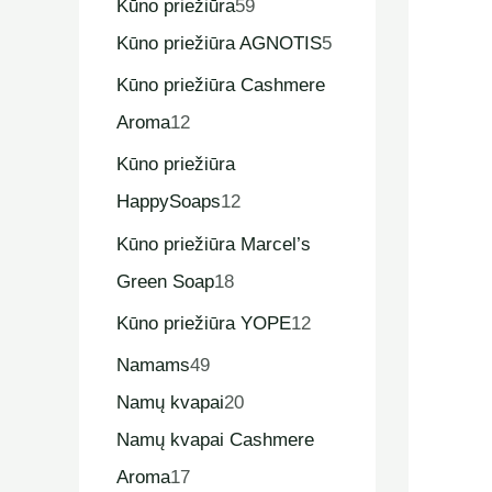
Kūno priežiūra
59
Kūno priežiūra AGNOTIS
5
Kūno priežiūra Cashmere
Aroma
12
Kūno priežiūra
HappySoaps
12
Kūno priežiūra Marcel’s
Green Soap
18
Kūno priežiūra YOPE
12
Namams
49
Namų kvapai
20
Namų kvapai Cashmere
Aroma
17