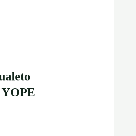
tualeto
s YOPE