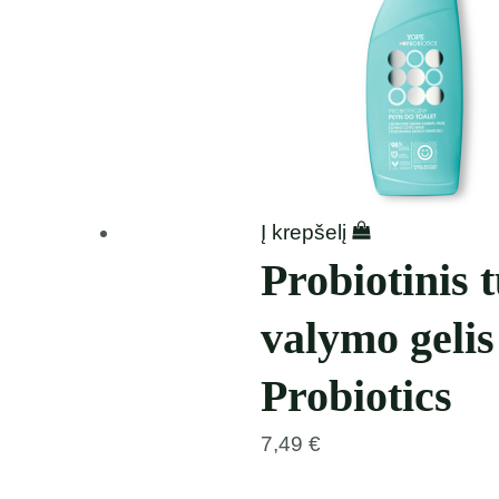
Į krepšelį
Probiotinis 
valymo geli
Probiotics
7,49
€