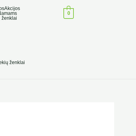
os
Akcijos
0
Namams
 ženklai
ekių ženklai