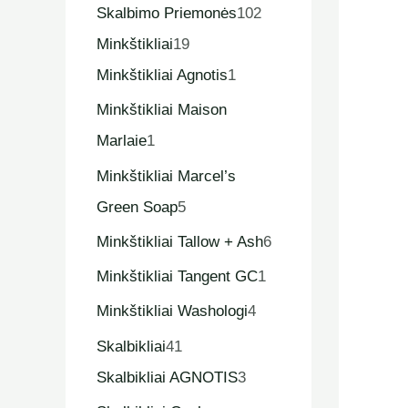
Skalbimo Priemonės
102
Minkštikliai
19
Minkštikliai Agnotis
1
Minkštikliai Maison
Marlaie
1
Minkštikliai Marcel’s
Green Soap
5
Minkštikliai Tallow + Ash
6
Minkštikliai Tangent GC
1
Minkštikliai Washologi
4
Skalbikliai
41
Skalbikliai AGNOTIS
3