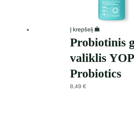
Į krepšelį
Probiotinis 
valiklis YO
Probiotics
8,49
€