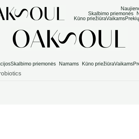
Naujien
Skalbimo priemonės
Kūno priežiūra
Vaikams
Prekių
cijos
Skalbimo priemonės
Namams
Kūno priežiūra
Vaikams
Pr
obiotics