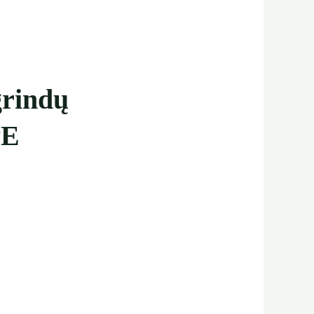
grindų
PE