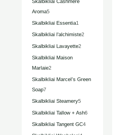
Skalbikliai Cashmere
Aroma
5
Skalbikliai Essentia
1
Skalbikliai l'alchimiste
2
Skalbikliai Lavayette
2
Skalbikliai Maison
Marlaie
2
Skalbikliai Marcel’s Green
Soap
7
Skalbikliai Steamery
5
Skalbikliai Tallow + Ash
6
Skalbikliai Tangent GC
4