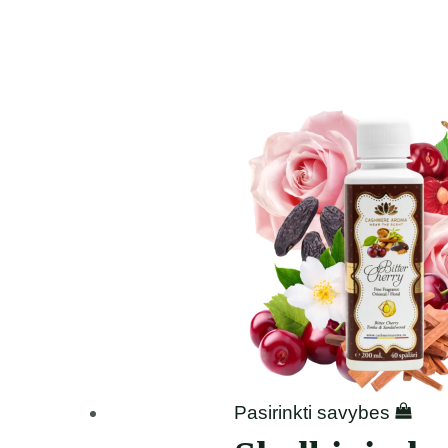
Price
range:
4,99 €
through
15,49 €
Pasirinkti savybes