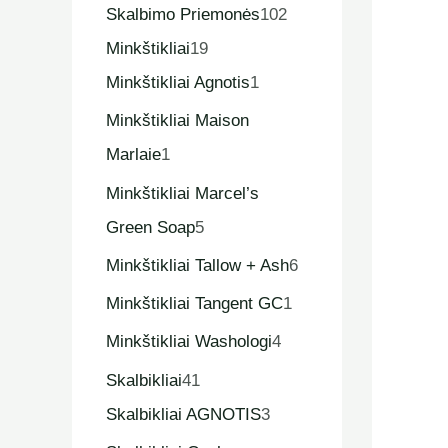
Skalbimo Priemonės
102
Minkštikliai
19
Minkštikliai Agnotis
1
Minkštikliai Maison
Marlaie
1
Minkštikliai Marcel’s
Green Soap
5
Minkštikliai Tallow + Ash
6
Minkštikliai Tangent GC
1
Minkštikliai Washologi
4
Skalbikliai
41
Skalbikliai AGNOTIS
3