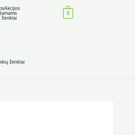
os
Akcijos
0
Namams
 ženklai
ekių ženklai