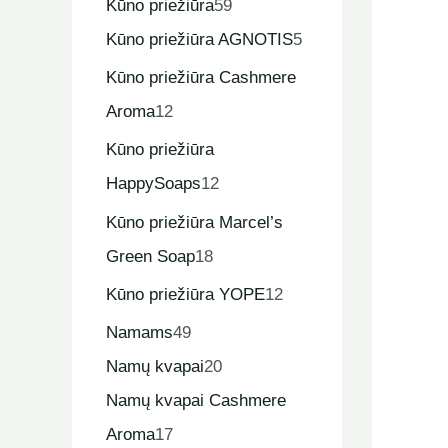
Kūno priežiūra
59
Kūno priežiūra AGNOTIS
5
Kūno priežiūra Cashmere
Aroma
12
Kūno priežiūra
HappySoaps
12
Kūno priežiūra Marcel’s
Green Soap
18
Kūno priežiūra YOPE
12
Namams
49
Namų kvapai
20
Namų kvapai Cashmere
Aroma
17