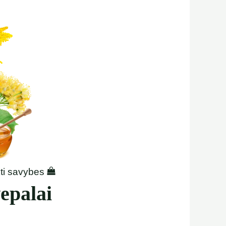
kti savybes
epalai