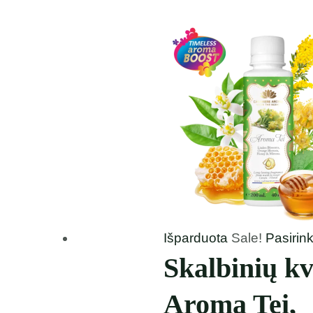
3,49 €
through
8,49 €
Išparduota
Sale!
Pasirin
Skalbinių kv
Aroma Tei,