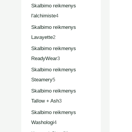
Skalbimo reikmenys
l'alchimiste
4
Skalbimo reikmenys
Lavayette
2
Skalbimo reikmenys
ReadyWear
3
Skalbimo reikmenys
Steamery
5
Skalbimo reikmenys
Tallow + Ash
3
Skalbimo reikmenys
Washologi
4