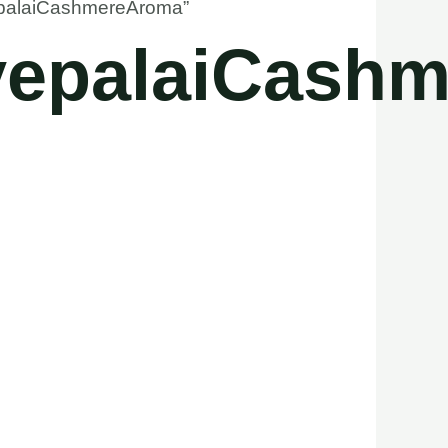
epalaiCashmereAroma”
vepalaiCash