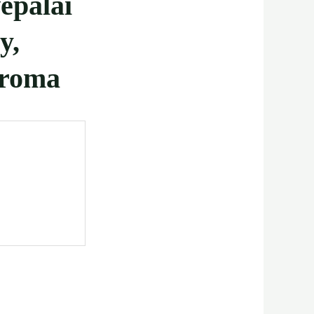
epalai
y,
Aroma