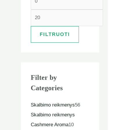
FILTRUOTI
Filter by
Categories
Skalbimo reikmenys
56
Skalbimo reikmenys
Cashmere Aroma
10