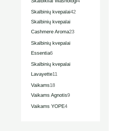
Skalbikliai Washologi
4
Skalbinių kvepalai
42
Skalbinių kvepalai
Cashmere Aroma
23
Skalbinių kvepalai
Essentia
6
Skalbinių kvepalai
Lavayette
11
Vaikams
18
Vaikams Agnotis
9
Vaikams YOPE
4