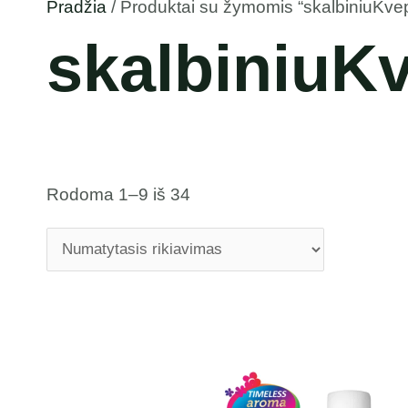
Pradžia
/ Produktai su žymomis “skalbiniuKv
skalbiniuK
Rodoma 1–9 iš 34
Price
range:
3,99 €
through