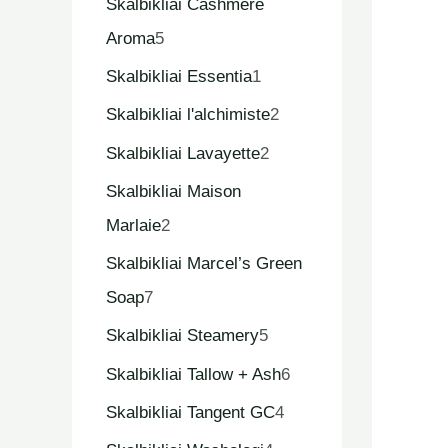
Skalbikliai Cashmere
Aroma
5
Skalbikliai Essentia
1
Skalbikliai l'alchimiste
2
Skalbikliai Lavayette
2
Skalbikliai Maison
Marlaie
2
Skalbikliai Marcel’s Green
Soap
7
Skalbikliai Steamery
5
Skalbikliai Tallow + Ash
6
Skalbikliai Tangent GC
4