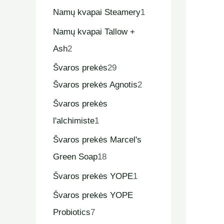
Namų kvapai Steamery
1
Namų kvapai Tallow +
Ash
2
Švaros prekės
29
Švaros prekės Agnotis
2
Švaros prekės
l'alchimiste
1
Švaros prekės Marcel's
Green Soap
18
Švaros prekės YOPE
1
Švaros prekės YOPE
Probiotics
7