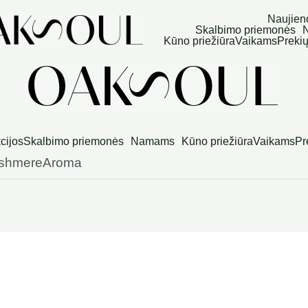
Naujien
Skalbimo priemonės
Kūno priežiūra
Vaikams
Prekių
cijos
Skalbimo priemonės
Namams
Kūno priežiūra
Vaikams
Pr
ashmereAroma